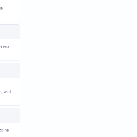
ge
üh wie
, wird
otline