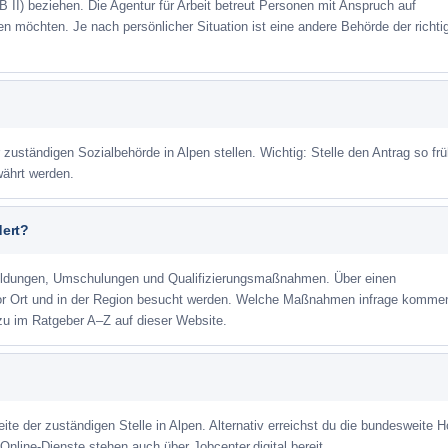
 II) beziehen. Die Agentur für Arbeit betreut Personen mit Anspruch auf
eren möchten. Je nach persönlicher Situation ist eine andere Behörde der richti
 zuständigen Sozialbehörde in Alpen stellen. Wichtig: Stelle den Antrag so fr
währt werden.
dert?
ildungen, Umschulungen und Qualifizierungsmaßnahmen. Über einen
or Ort und in der Region besucht werden. Welche Maßnahmen infrage kommen
zu im Ratgeber A–Z auf dieser Website.
ite der zuständigen Stelle in Alpen. Alternativ erreichst du die bundesweite H
Online-Dienste stehen auch über Jobcenter.digital bereit.