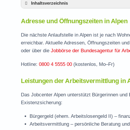
Inhaltsverzeichnis
Adresse und Öffnungszeiten in Alpen
Adresse und Öffnungszeiten in Alpen
Leistungen der Arbeitsvermittlung in Alpen
Termin vereinbaren und Bürgergeld beantr
Die nächste Anlaufstelle in Alpen ist je nach Woh
erreichbar. Aktuelle Adressen, Öffnungszeiten und
Jobcenter Wesel – zuständige Stelle
oder über die
Jobbörse der Bundesagentur für Arbe
Stellenangebote und Jobbörse in Alpen
Hotline:
0800 4 5555 00
(kostenlos, Mo–Fr)
Häufige Fragen rund ums Jobcenter
Leistungen der Arbeitsvermittlung in 
Das Jobcenter Alpen unterstützt Bürgerinnen und 
Existenzsicherung:
Bürgergeld (ehem. Arbeitslosengeld II)
– finan
Arbeitsvermittlung
– persönliche Beratung und