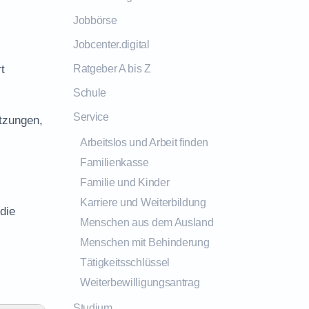
Jobbörse
Jobcenter.digital
t
Ratgeber A bis Z
Schule
Service
tzungen,
Arbeitslos und Arbeit finden
Familienkasse
Familie und Kinder
Karriere und Weiterbildung
die
Menschen aus dem Ausland
Menschen mit Behinderung
Tätigkeitsschlüssel
Weiterbewilligungsantrag
Studium