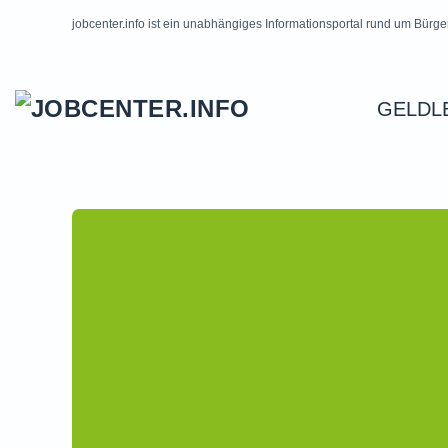
jobcenter.info ist ein unabhängiges Informationsportal rund um Bürge
Skip to main content
GELDL