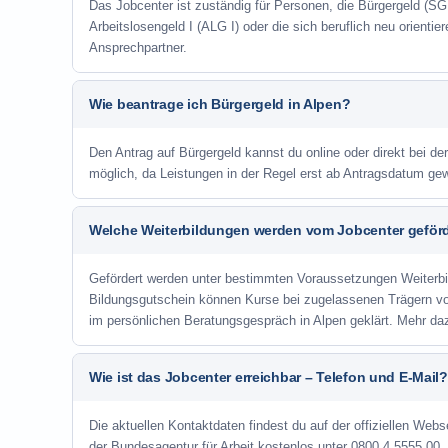
Das Jobcenter ist zuständig für Personen, die Bürgergeld (SGB
Arbeitslosengeld I (ALG I) oder die sich beruflich neu orienti
Ansprechpartner.
Wie beantrage ich Bürgergeld in Alpen?
Den Antrag auf Bürgergeld kannst du online oder direkt bei der
möglich, da Leistungen in der Regel erst ab Antragsdatum ge
Welche Weiterbildungen werden vom Jobcenter geför
Gefördert werden unter bestimmten Voraussetzungen Weiterb
Bildungsgutschein können Kurse bei zugelassenen Trägern v
im persönlichen Beratungsgespräch in Alpen geklärt. Mehr da
Wie ist das Jobcenter erreichbar – Telefon und E-Mail?
Die aktuellen Kontaktdaten findest du auf der offiziellen Webse
der Bundesagentur für Arbeit kostenlos unter 0800 4 5555 00. 