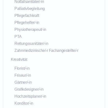
Notfallsanitäter/-in
Palliativbegleitung
Pflegefachkraft
Pflegehelfer/-in
Physiotherapeut/-in
PTA
Rettungssanitäter/-in
Zahnmedizinische/-r Fachangestellte/-r
Kreativität
Florist/-in
Friseur/-in
Gärtner/-in
Grafikdesigner/-in
Hochzeitsplaner/-in
Konditor/-in