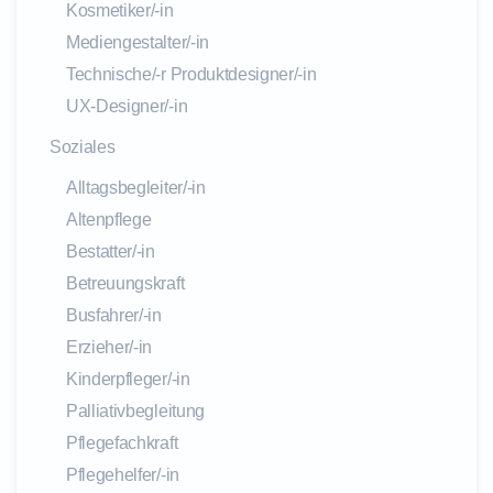
Kosmetiker/-in
Mediengestalter/-in
Technische/-r Produktdesigner/-in
UX-Designer/-in
Soziales
Alltagsbegleiter/-in
Altenpflege
Bestatter/-in
Betreuungskraft
Busfahrer/-in
Erzieher/-in
Kinderpfleger/-in
Palliativbegleitung
Pflegefachkraft
Pflegehelfer/-in