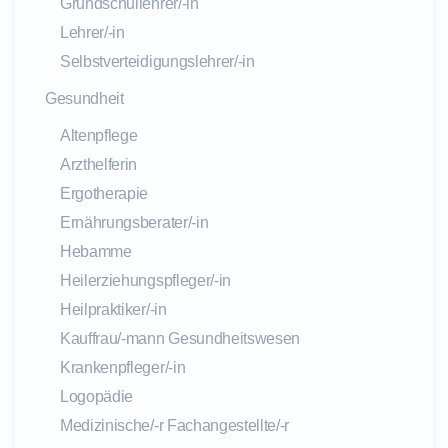
Grundschullehrer/-in
Lehrer/-in
Selbstverteidigungslehrer/-in
Gesundheit
Altenpflege
Arzthelferin
Ergotherapie
Ernährungsberater/-in
Hebamme
Heilerziehungspfleger/-in
Heilpraktiker/-in
Kauffrau/-mann Gesundheitswesen
Krankenpfleger/-in
Logopädie
Medizinische/-r Fachangestellte/-r