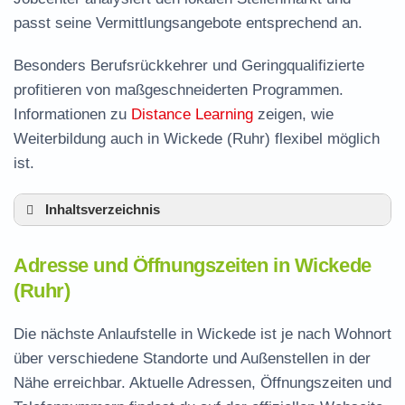
passt seine Vermittlungsangebote entsprechend an.
Besonders Berufsrückkehrer und Geringqualifizierte
profitieren von maßgeschneiderten Programmen.
Informationen zu
Distance Learning
zeigen, wie
Weiterbildung auch in Wickede (Ruhr) flexibel möglich
ist.
Inhaltsverzeichnis
Adresse und Öffnungszeiten in Wickede
Adresse und Öffnungszeiten in Wickede
Leistungen der Arbeitsvermittlung in Wickede
(Ruhr)
Termin vereinbaren und Bürgergeld beantragen
Die nächste Anlaufstelle in Wickede ist je nach Wohnort
Jobcenter Soest – zuständige Stelle
über verschiedene Standorte und Außenstellen in der
Stellenangebote und Jobbörse in Wickede
Nähe erreichbar. Aktuelle Adressen, Öffnungszeiten und
Häufige Fragen rund ums Jobcenter