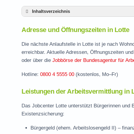
Inhaltsverzeichnis
Adresse und Öffnungszeiten in Lotte
Adresse und Öffnungszeiten in Lotte
Leistungen der Arbeitsvermittlung in Lotte
Termin vereinbaren und Bürgergeld beantr
Die nächste Anlaufstelle in Lotte ist je nach Woh
erreichbar. Aktuelle Adressen, Öffnungszeiten und
Jobcenter Steinfurt – zuständige Stelle
oder über die
Jobbörse der Bundesagentur für Arbe
Stellenangebote und Jobbörse in Lotte
Hotline:
0800 4 5555 00
(kostenlos, Mo–Fr)
Häufige Fragen rund ums Jobcenter
Leistungen der Arbeitsvermittlung in 
Das Jobcenter Lotte unterstützt Bürgerinnen und 
Existenzsicherung:
Bürgergeld (ehem. Arbeitslosengeld II)
– finan