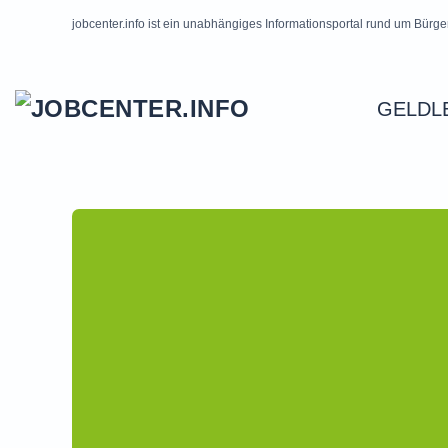
jobcenter.info ist ein unabhängiges Informationsportal rund um Bürge
Skip to main content
GELDL