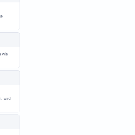
ge
h wie
, wird