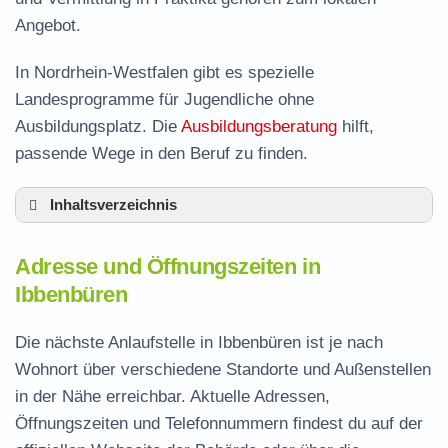
Angebot.
In Nordrhein-Westfalen gibt es spezielle
Landesprogramme für Jugendliche ohne
Ausbildungsplatz. Die
Ausbildungsberatung
hilft,
passende Wege in den Beruf zu finden.
Inhaltsverzeichnis
Adresse und Öffnungszeiten in Ibbenbüren
Adresse und Öffnungszeiten in
Leistungen der Arbeitsvermittlung in
Ibbenbüren
Ibbenbüren
Termin vereinbaren und Bürgergeld beantragen
Die nächste Anlaufstelle in Ibbenbüren ist je nach
Wohnort über verschiedene Standorte und Außenstellen
Jobcenter Steinfurt – zuständige Stelle
in der Nähe erreichbar. Aktuelle Adressen,
Stellenangebote und Jobbörse in Ibbenbüren
Öffnungszeiten und Telefonnummern findest du auf der
Häufige Fragen rund ums Jobcenter