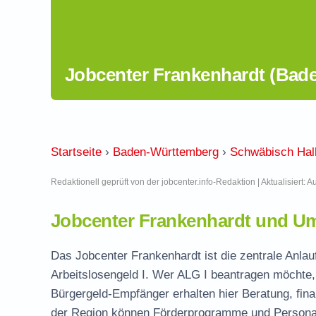
Jobcenter Frankenhardt (Bad
Startseite
›
Baden-Württemberg
›
Schwäbisch Hal
Redaktionell geprüft von der jobcenter.info-Redaktion | Aktualisiert: 
Jobcenter Frankenhardt und Um
Das Jobcenter Frankenhardt ist die zentrale Anlau
Arbeitslosengeld I. Wer ALG I beantragen möchte, 
Bürgergeld-Empfänger erhalten hier Beratung, fina
der Region können Förderprogramme und Personal