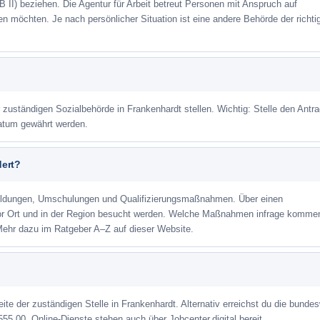
 II) beziehen. Die Agentur für Arbeit betreut Personen mit Anspruch auf
eren möchten. Je nach persönlicher Situation ist eine andere Behörde der richti
r zuständigen Sozialbehörde in Frankenhardt stellen. Wichtig: Stelle den Antr
datum gewährt werden.
dert?
ildungen, Umschulungen und Qualifizierungsmaßnahmen. Über einen
or Ort und in der Region besucht werden. Welche Maßnahmen infrage kommen
Mehr dazu im Ratgeber A–Z auf dieser Website.
eite der zuständigen Stelle in Frankenhardt. Alternativ erreichst du die bunde
555 00. Online-Dienste stehen auch über Jobcenter.digital bereit.