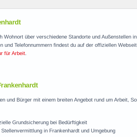
dt
enhardt
enhardt
agen
ach Wohnort über verschiedene Standorte und Außenstellen in
n und Telefonnummern findest du auf der offiziellen Webseit
elle
 für Arbeit
.
ardt
 Frankenhardt
en und Bürger mit einem breiten Angebot rund um Arbeit, So
zielle Grundsicherung bei Bedürftigkeit
 Stellenvermittlung in Frankenhardt und Umgebung