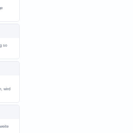
ge
ag so
, wird
sweite