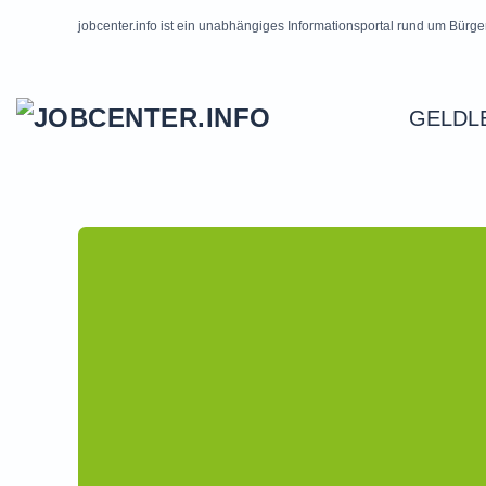
jobcenter.info ist ein unabhängiges Informationsportal rund um Bürge
Skip to main content
GELDL