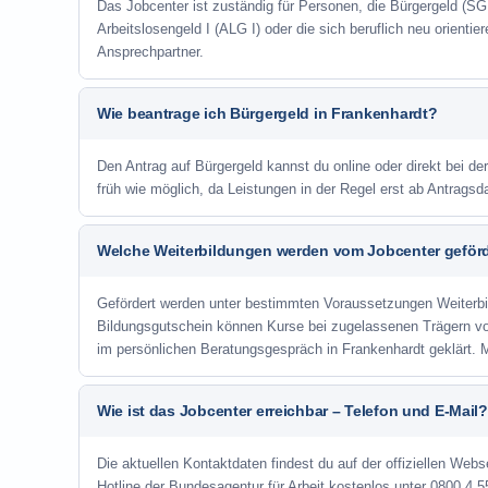
Das Jobcenter ist zuständig für Personen, die Bürgergeld (SGB
Arbeitslosengeld I (ALG I) oder die sich beruflich neu orienti
Ansprechpartner.
Wie beantrage ich Bürgergeld in Frankenhardt?
Den Antrag auf Bürgergeld kannst du online oder direkt bei de
früh wie möglich, da Leistungen in der Regel erst ab Antrags
Welche Weiterbildungen werden vom Jobcenter geför
Gefördert werden unter bestimmten Voraussetzungen Weiterb
Bildungsgutschein können Kurse bei zugelassenen Trägern v
im persönlichen Beratungsgespräch in Frankenhardt geklärt. 
Wie ist das Jobcenter erreichbar – Telefon und E-Mail?
Die aktuellen Kontaktdaten findest du auf der offiziellen Webs
Hotline der Bundesagentur für Arbeit kostenlos unter 0800 4 5