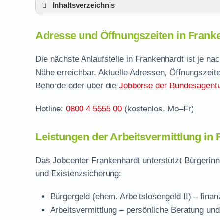
Inhaltsverzeichnis
Adresse und Öffnungszeiten in Frankenhar
Adresse und Öffnungszeiten in Frank
Leistungen der Arbeitsvermittlung in Frank
Termin vereinbaren und Bürgergeld beantr
Die nächste Anlaufstelle in Frankenhardt ist je n
Nähe erreichbar. Aktuelle Adressen, Öffnungszeite
Jobcenter Schwäbisch Hall – zuständige St
Behörde oder über die
Jobbörse der Bundesagentur
Stellenangebote und Jobbörse in Frankenh
Hotline:
0800 4 5555 00
(kostenlos, Mo–Fr)
Häufige Fragen rund ums Jobcenter
Leistungen der Arbeitsvermittlung in
Das Jobcenter Frankenhardt unterstützt Bürgerinn
und Existenzsicherung:
Bürgergeld (ehem. Arbeitslosengeld II)
– finan
Arbeitsvermittlung
– persönliche Beratung und