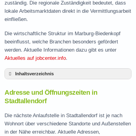
zuständig. Die regionale Zuständigkeit bedeutet, dass
lokale Arbeitsmarktdaten direkt in die Vermittlungsarbeit
einfließen.
Die wirtschaftliche Struktur im Marburg-Biedenkopf
beeinflusst, welche Branchen besonders gefördert
werden. Aktuelle Informationen dazu gibt es unter
Aktuelles auf jobcenter.info
.
Inhaltsverzeichnis
Adresse und Öffnungszeiten in Stadtallendorf
Adresse und Öffnungszeiten in
Leistungen der Arbeitsvermittlung in
Stadtallendorf
Stadtallendorf
Termin vereinbaren und Bürgergeld beantragen
Die nächste Anlaufstelle in Stadtallendorf ist je nach
Wohnort über verschiedene Standorte und Außenstellen
Jobcenter Marburg-Biedenkopf – zuständige
in der Nähe erreichbar. Aktuelle Adressen,
Stelle