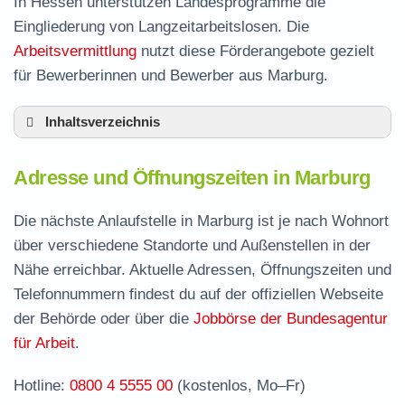
In Hessen unterstützen Landesprogramme die
Eingliederung von Langzeitarbeitslosen. Die
Arbeitsvermittlung
nutzt diese Förderangebote gezielt
für Bewerberinnen und Bewerber aus Marburg.
Inhaltsverzeichnis
Adresse und Öffnungszeiten in Marburg
Adresse und Öffnungszeiten in Marburg
Leistungen der Arbeitsvermittlung in Marburg
Termin vereinbaren und Bürgergeld beantragen
Die nächste Anlaufstelle in Marburg ist je nach Wohnort
über verschiedene Standorte und Außenstellen in der
Jobcenter Marburg-Biedenkopf – zuständige
Nähe erreichbar. Aktuelle Adressen, Öffnungszeiten und
Stelle
Telefonnummern findest du auf der offiziellen Webseite
Stellenangebote und Jobbörse in Marburg
der Behörde oder über die
Jobbörse der Bundesagentur
Häufige Fragen rund ums Jobcenter
für Arbeit
.
Hotline:
0800 4 5555 00
(kostenlos, Mo–Fr)