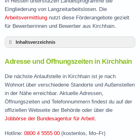
In Hessen unterstützen Landesprogramme die
Eingliederung von Langzeitarbeitslosen. Die
Arbeitsvermittlung
nutzt diese Förderangebote gezielt
für Bewerberinnen und Bewerber aus Kirchhain.
Inhaltsverzeichnis
Adresse und Öffnungszeiten in Kirchhain
Adresse und Öffnungszeiten in Kirchhain
Leistungen der Arbeitsvermittlung in Kirchhain
Termin vereinbaren und Bürgergeld beantragen
Die nächste Anlaufstelle in Kirchhain ist je nach
Wohnort über verschiedene Standorte und Außenstellen
Jobcenter Marburg-Biedenkopf – zuständige
in der Nähe erreichbar. Aktuelle Adressen,
Stelle
Öffnungszeiten und Telefonnummern findest du auf der
Stellenangebote und Jobbörse in Kirchhain
offiziellen Webseite der Behörde oder über die
Häufige Fragen rund ums Jobcenter
Jobbörse der Bundesagentur für Arbeit
.
Hotline:
0800 4 5555 00
(kostenlos, Mo–Fr)