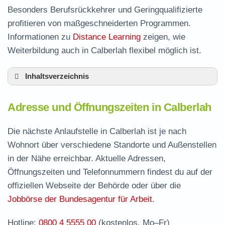
Besonders Berufsrückkehrer und Geringqualifizierte
profitieren von maßgeschneiderten Programmen.
Informationen zu
Distance Learning
zeigen, wie
Weiterbildung auch in Calberlah flexibel möglich ist.
Inhaltsverzeichnis
Adresse und Öffnungszeiten in Calberlah
Adresse und Öffnungszeiten in Calberlah
Leistungen der Arbeitsvermittlung in Calberlah
Termin vereinbaren und Bürgergeld beantragen
Die nächste Anlaufstelle in Calberlah ist je nach
Wohnort über verschiedene Standorte und Außenstellen
Jobcenter Gifhorn – zuständige Stelle
in der Nähe erreichbar. Aktuelle Adressen,
Stellenangebote und Jobbörse in Calberlah
Öffnungszeiten und Telefonnummern findest du auf der
Häufige Fragen rund ums Jobcenter
offiziellen Webseite der Behörde oder über die
Jobbörse der Bundesagentur für Arbeit
.
Hotline:
0800 4 5555 00
(kostenlos, Mo–Fr)