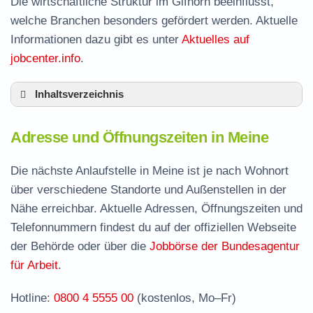
Die wirtschaftliche Struktur im Gifhorn beeinflusst,
welche Branchen besonders gefördert werden. Aktuelle
Informationen dazu gibt es unter
Aktuelles auf
jobcenter.info
.
Inhaltsverzeichnis
Adresse und Öffnungszeiten in Meine
Adresse und Öffnungszeiten in Meine
Leistungen der Arbeitsvermittlung in Meine
Termin vereinbaren und Bürgergeld beantragen
Die nächste Anlaufstelle in Meine ist je nach Wohnort
über verschiedene Standorte und Außenstellen in der
Jobcenter Gifhorn – zuständige Stelle
Nähe erreichbar. Aktuelle Adressen, Öffnungszeiten und
Stellenangebote und Jobbörse in Meine
Telefonnummern findest du auf der offiziellen Webseite
Häufige Fragen rund ums Jobcenter
der Behörde oder über die
Jobbörse der Bundesagentur
für Arbeit
.
Hotline:
0800 4 5555 00
(kostenlos, Mo–Fr)