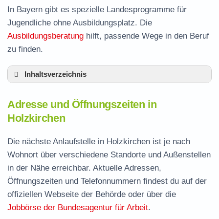
In Bayern gibt es spezielle Landesprogramme für
Jugendliche ohne Ausbildungsplatz. Die
Ausbildungsberatung
hilft, passende Wege in den Beruf
zu finden.
Inhaltsverzeichnis
Adresse und Öffnungszeiten in Holzkirchen
Adresse und Öffnungszeiten in
Leistungen der Arbeitsvermittlung in
Holzkirchen
Holzkirchen
Termin vereinbaren und Bürgergeld beantragen
Die nächste Anlaufstelle in Holzkirchen ist je nach
Wohnort über verschiedene Standorte und Außenstellen
Jobcenter Miesbach – zuständige Stelle
in der Nähe erreichbar. Aktuelle Adressen,
Stellenangebote und Jobbörse in Holzkirchen
Öffnungszeiten und Telefonnummern findest du auf der
Häufige Fragen rund ums Jobcenter
offiziellen Webseite der Behörde oder über die
Jobbörse der Bundesagentur für Arbeit
.