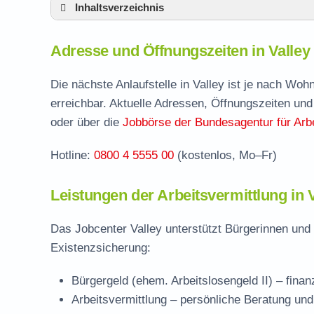
Inhaltsverzeichnis
Adresse und Öffnungszeiten in Valley
Adresse und Öffnungszeiten in Valley
Leistungen der Arbeitsvermittlung in Valley
Termin vereinbaren und Bürgergeld beantr
Die nächste Anlaufstelle in Valley ist je nach Wo
erreichbar. Aktuelle Adressen, Öffnungszeiten und
Jobcenter Miesbach – zuständige Stelle
oder über die
Jobbörse der Bundesagentur für Arbe
Stellenangebote und Jobbörse in Valley
Hotline:
0800 4 5555 00
(kostenlos, Mo–Fr)
Häufige Fragen rund ums Jobcenter
Leistungen der Arbeitsvermittlung in 
Das Jobcenter Valley unterstützt Bürgerinnen und
Existenzsicherung:
Bürgergeld (ehem. Arbeitslosengeld II)
– finan
Arbeitsvermittlung
– persönliche Beratung und