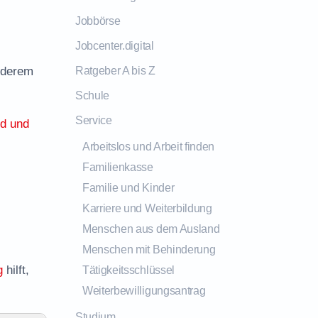
Jobbörse
Jobcenter.digital
anderem
Ratgeber A bis Z
Schule
Service
ld und
Arbeitslos und Arbeit finden
Familienkasse
Familie und Kinder
Karriere und Weiterbildung
Menschen aus dem Ausland
Menschen mit Behinderung
g
hilft,
Tätigkeitsschlüssel
Weiterbewilligungsantrag
Studium