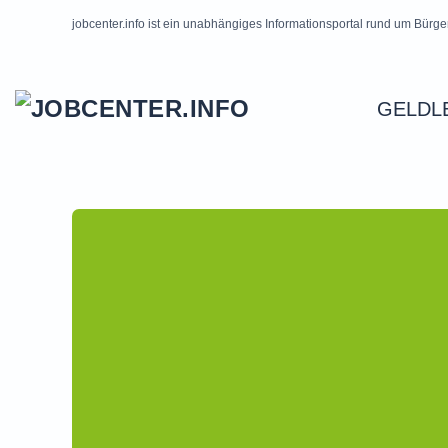
jobcenter.info ist ein unabhängiges Informationsportal rund um Bürge
Skip to main content
GELDL