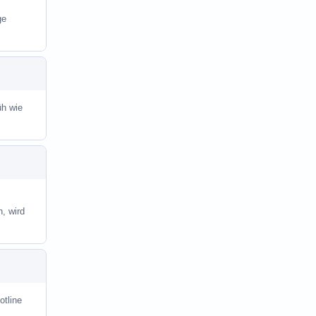
ge
üh wie
, wird
otline