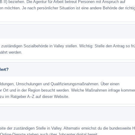
 II) beziehen. Die Agentur für Arbeit betreut Personen mit Anspruch auf
eren möchten. Je nach persönlicher Situation ist eine andere Behörde der richti
 zuständigen Sozialbehörde in Valley stellen. Wichtig: Stelle den Antrag so fr
währt werden.
dert?
ildungen, Umschulungen und Qualifizierungsmaßnahmen. Über einen
or Ort und in der Region besucht werden. Welche Maßnahmen infrage kommen
azu im Ratgeber A–Z auf dieser Website.
ite der zuständigen Stelle in Valley. Alternativ erreichst du die bundesweite H
Online-Dienste stehen auch über Jobcenter.digital bereit.