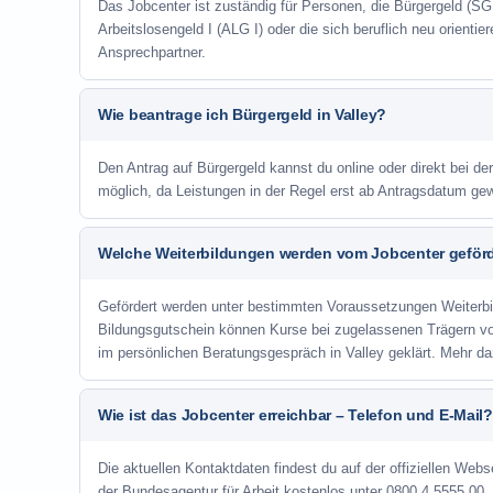
Das Jobcenter ist zuständig für Personen, die Bürgergeld (SGB
Arbeitslosengeld I (ALG I) oder die sich beruflich neu orienti
Ansprechpartner.
Wie beantrage ich Bürgergeld in Valley?
Den Antrag auf Bürgergeld kannst du online oder direkt bei der
möglich, da Leistungen in der Regel erst ab Antragsdatum ge
Welche Weiterbildungen werden vom Jobcenter geför
Gefördert werden unter bestimmten Voraussetzungen Weiterb
Bildungsgutschein können Kurse bei zugelassenen Trägern v
im persönlichen Beratungsgespräch in Valley geklärt. Mehr d
Wie ist das Jobcenter erreichbar – Telefon und E-Mail?
Die aktuellen Kontaktdaten findest du auf der offiziellen Webse
der Bundesagentur für Arbeit kostenlos unter 0800 4 5555 00. 