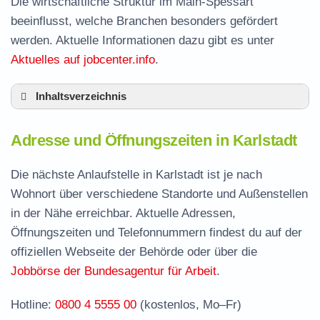
Die wirtschaftliche Struktur im Main-Spessart
beeinflusst, welche Branchen besonders gefördert
werden. Aktuelle Informationen dazu gibt es unter
Aktuelles auf jobcenter.info
.
Inhaltsverzeichnis
Adresse und Öffnungszeiten in Karlstadt
Adresse und Öffnungszeiten in Karlstadt
Leistungen der Arbeitsvermittlung in Karlstadt
Termin vereinbaren und Bürgergeld beantragen
Die nächste Anlaufstelle in Karlstadt ist je nach
Wohnort über verschiedene Standorte und Außenstellen
Jobcenter Main-Spessart – zuständige Stelle
in der Nähe erreichbar. Aktuelle Adressen,
Stellenangebote und Jobbörse in Karlstadt
Öffnungszeiten und Telefonnummern findest du auf der
Häufige Fragen rund ums Jobcenter
offiziellen Webseite der Behörde oder über die
Jobbörse der Bundesagentur für Arbeit
.
Hotline:
0800 4 5555 00
(kostenlos, Mo–Fr)