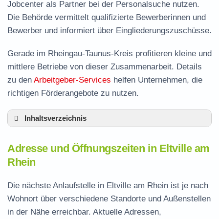
Jobcenter als Partner bei der Personalsuche nutzen.
Die Behörde vermittelt qualifizierte Bewerberinnen und
Bewerber und informiert über Eingliederungszuschüsse.
Gerade im Rheingau-Taunus-Kreis profitieren kleine und
mittlere Betriebe von dieser Zusammenarbeit. Details
zu den
Arbeitgeber-Services
helfen Unternehmen, die
richtigen Förderangebote zu nutzen.
Inhaltsverzeichnis
Adresse und Öffnungszeiten in Eltville am
Adresse und Öffnungszeiten in Eltville am
Rhein
Rhein
Leistungen der Arbeitsvermittlung in Eltville
am Rhein
Die nächste Anlaufstelle in Eltville am Rhein ist je nach
Termin vereinbaren und Bürgergeld beantragen
Wohnort über verschiedene Standorte und Außenstellen
in der Nähe erreichbar. Aktuelle Adressen,
Jobcenter Rheingau-Taunus-Kreis –