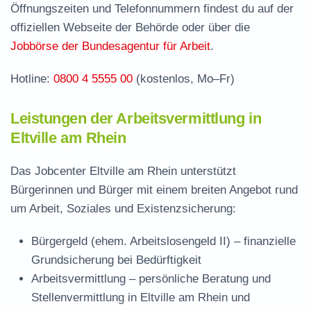
Öffnungszeiten und Telefonnummern findest du auf der
zuständige Stelle
offiziellen Webseite der Behörde oder über die
Stellenangebote und Jobbörse in Eltville am
Jobbörse der Bundesagentur für Arbeit
.
Rhein
Hotline:
0800 4 5555 00
(kostenlos, Mo–Fr)
Häufige Fragen rund ums Jobcenter
Leistungen der Arbeitsvermittlung in
Eltville am Rhein
Das Jobcenter Eltville am Rhein unterstützt
Bürgerinnen und Bürger mit einem breiten Angebot rund
um Arbeit, Soziales und Existenzsicherung:
Bürgergeld (ehem. Arbeitslosengeld II)
– finanzielle
Grundsicherung bei Bedürftigkeit
Arbeitsvermittlung
– persönliche Beratung und
Stellenvermittlung in Eltville am Rhein und