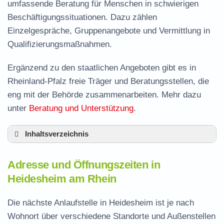
umfassende Beratung für Menschen in schwierigen
Beschäftigungssituationen. Dazu zählen
Einzelgespräche, Gruppenangebote und Vermittlung in
Qualifizierungsmaßnahmen.
Ergänzend zu den staatlichen Angeboten gibt es in
Rheinland-Pfalz freie Träger und Beratungsstellen, die
eng mit der Behörde zusammenarbeiten. Mehr dazu
unter
Beratung und Unterstützung
.
Inhaltsverzeichnis
Adresse und Öffnungszeiten in Heidesheim
Adresse und Öffnungszeiten in
Leistungen der Arbeitsvermittlung in
Heidesheim am Rhein
Heidesheim
Termin vereinbaren und Bürgergeld beantragen
Die nächste Anlaufstelle in Heidesheim ist je nach
Wohnort über verschiedene Standorte und Außenstellen
Jobcenter Mainz-Bingen – zuständige Stelle