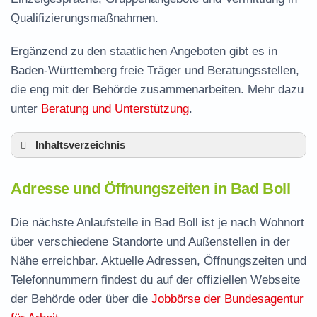
Qualifizierungsmaßnahmen.
Ergänzend zu den staatlichen Angeboten gibt es in
Baden-Württemberg freie Träger und Beratungsstellen,
die eng mit der Behörde zusammenarbeiten. Mehr dazu
unter
Beratung und Unterstützung
.
Inhaltsverzeichnis
Adresse und Öffnungszeiten in Bad Boll
Adresse und Öffnungszeiten in Bad Boll
Leistungen der Arbeitsvermittlung in Bad Boll
Termin vereinbaren und Bürgergeld beantragen
Die nächste Anlaufstelle in Bad Boll ist je nach Wohnort
über verschiedene Standorte und Außenstellen in der
Jobcenter Göppingen – zuständige Stelle
Nähe erreichbar. Aktuelle Adressen, Öffnungszeiten und
Stellenangebote und Jobbörse in Bad Boll
Telefonnummern findest du auf der offiziellen Webseite
Häufige Fragen rund ums Jobcenter
der Behörde oder über die
Jobbörse der Bundesagentur