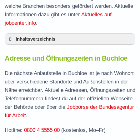
welche Branchen besonders gefördert werden. Aktuelle
Informationen dazu gibt es unter
Aktuelles auf
jobcenter.info
.
Inhaltsverzeichnis
Adresse und Öffnungszeiten in Buchloe
Adresse und Öffnungszeiten in Buchloe
Leistungen der Arbeitsvermittlung in Buchloe
Termin vereinbaren und Bürgergeld beantragen
Die nächste Anlaufstelle in Buchloe ist je nach Wohnort
über verschiedene Standorte und Außenstellen in der
Jobcenter Ostallgäu – zuständige Stelle
Nähe erreichbar. Aktuelle Adressen, Öffnungszeiten und
Stellenangebote und Jobbörse in Buchloe
Telefonnummern findest du auf der offiziellen Webseite
Häufige Fragen rund ums Jobcenter
der Behörde oder über die
Jobbörse der Bundesagentur
für Arbeit
.
Hotline:
0800 4 5555 00
(kostenlos, Mo–Fr)