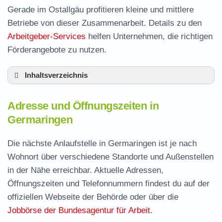
Gerade im Ostallgäu profitieren kleine und mittlere
Betriebe von dieser Zusammenarbeit. Details zu den
Arbeitgeber-Services
helfen Unternehmen, die richtigen
Förderangebote zu nutzen.
Inhaltsverzeichnis
Adresse und Öffnungszeiten in Germaringen
Adresse und Öffnungszeiten in
Leistungen der Arbeitsvermittlung in
Germaringen
Germaringen
Termin vereinbaren und Bürgergeld beantragen
Die nächste Anlaufstelle in Germaringen ist je nach
Wohnort über verschiedene Standorte und Außenstellen
Jobcenter Ostallgäu – zuständige Stelle
in der Nähe erreichbar. Aktuelle Adressen,
Stellenangebote und Jobbörse in Germaringen
Öffnungszeiten und Telefonnummern findest du auf der
Häufige Fragen rund ums Jobcenter
offiziellen Webseite der Behörde oder über die
Jobbörse der Bundesagentur für Arbeit
.