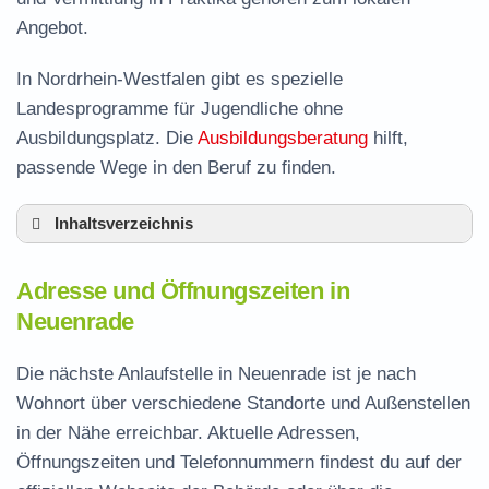
Angebot.
In Nordrhein-Westfalen gibt es spezielle
Landesprogramme für Jugendliche ohne
Ausbildungsplatz. Die
Ausbildungsberatung
hilft,
passende Wege in den Beruf zu finden.
Inhaltsverzeichnis
Adresse und Öffnungszeiten in Neuenrade
Adresse und Öffnungszeiten in
Leistungen der Arbeitsvermittlung in
Neuenrade
Neuenrade
Termin vereinbaren und Bürgergeld beantragen
Die nächste Anlaufstelle in Neuenrade ist je nach
Wohnort über verschiedene Standorte und Außenstellen
Jobcenter Märkischer Kreis – zuständige
in der Nähe erreichbar. Aktuelle Adressen,
Stelle
Öffnungszeiten und Telefonnummern findest du auf der
Stellenangebote und Jobbörse in Neuenrade