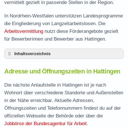
vermittelt gezielt in passende Stellen in der Region.
In Nordrhein-Westfalen unterstützen Landesprogramme
die Eingliederung von Langzeitarbeitslosen. Die
Arbeitsvermittlung
nutzt diese Förderangebote gezielt
für Bewerberinnen und Bewerber aus Hattingen.
Inhaltsverzeichnis
Adresse und Öffnungszeiten in Hattingen
Adresse und Öffnungszeiten in Hattingen
Leistungen der Arbeitsvermittlung in Hattingen
Termin vereinbaren und Bürgergeld beantragen
Die nächste Anlaufstelle in Hattingen ist je nach
Wohnort über verschiedene Standorte und Außenstellen
Jobcenter Ennepe-Ruhr-Kreis – zuständige
in der Nähe erreichbar. Aktuelle Adressen,
Stelle
Öffnungszeiten und Telefonnummern findest du auf der
Stellenangebote und Jobbörse in Hattingen
offiziellen Webseite der Behörde oder über die
Häufige Fragen rund ums Jobcenter
Jobbörse der Bundesagentur für Arbeit
.