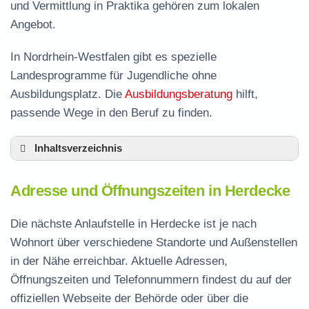
und Vermittlung in Praktika gehören zum lokalen
Angebot.
In Nordrhein-Westfalen gibt es spezielle
Landesprogramme für Jugendliche ohne
Ausbildungsplatz. Die
Ausbildungsberatung
hilft,
passende Wege in den Beruf zu finden.
Inhaltsverzeichnis
Adresse und Öffnungszeiten in Herdecke
Adresse und Öffnungszeiten in Herdecke
Leistungen der Arbeitsvermittlung in Herdecke
Termin vereinbaren und Bürgergeld beantragen
Die nächste Anlaufstelle in Herdecke ist je nach
Wohnort über verschiedene Standorte und Außenstellen
Jobcenter Ennepe-Ruhr-Kreis – zuständige
in der Nähe erreichbar. Aktuelle Adressen,
Stelle
Öffnungszeiten und Telefonnummern findest du auf der
Stellenangebote und Jobbörse in Herdecke
offiziellen Webseite der Behörde oder über die