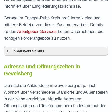
informiert über Eingliederungszuschüsse.
Gerade im Ennepe-Ruhr-Kreis profitieren kleine und
mittlere Betriebe von dieser Zusammenarbeit. Details
zu den
Arbeitgeber-Services
helfen Unternehmen, die
richtigen Förderangebote zu nutzen.
Inhaltsverzeichnis
Adresse und Öffnungszeiten in Gevelsberg
Adresse und Öffnungszeiten in
Leistungen der Arbeitsvermittlung in
Gevelsberg
Gevelsberg
Termin vereinbaren und Bürgergeld beantragen
Die nächste Anlaufstelle in Gevelsberg ist je nach
Wohnort über verschiedene Standorte und Außenstellen
Jobcenter Ennepe-Ruhr-Kreis – zuständige
in der Nähe erreichbar. Aktuelle Adressen,
Stelle
Öffnungszeiten und Telefonnummern findest du auf der
Stellenangebote und Jobbörse in Gevelsberg