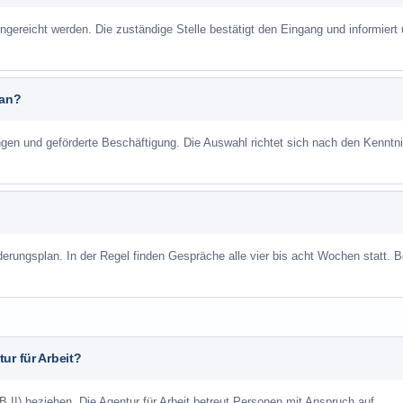
ngereicht werden. Die zuständige Stelle bestätigt den Eingang und informiert 
 an?
ungen und geförderte Beschäftigung. Die Auswahl richtet sich nach den Kenntn
derungsplan. In der Regel finden Gespräche alle vier bis acht Wochen statt. B
ur für Arbeit?
 II) beziehen. Die Agentur für Arbeit betreut Personen mit Anspruch auf