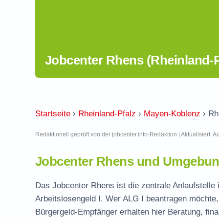
Jobcenter Rhens (Rheinland-P
Startseite
›
Rheinland-Pfalz
›
Mayen-Koblenz
›
Rh
Redaktionell geprüft von der jobcenter.info-Redaktion | Aktualisiert: 
Jobcenter Rhens und Umgebung
Das Jobcenter Rhens ist die zentrale Anlaufstell
Arbeitslosengeld I. Wer ALG I beantragen möchte, 
Bürgergeld-Empfänger erhalten hier Beratung, fina