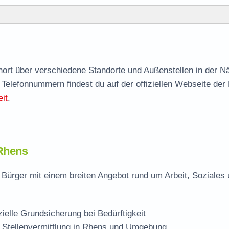
agen
hnort über verschiedene Standorte und Außenstellen in der N
 Telefonnummern findest du auf der offiziellen Webseite der
lle
it
.
 Rhens
Bürger mit einem breiten Angebot rund um Arbeit, Soziales
zielle Grundsicherung bei Bedürftigkeit
 Stellenvermittlung in Rhens und Umgebung