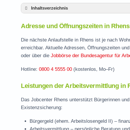
Inhaltsverzeichnis
Adresse und Öffnungszeiten in Rhens
Adresse und Öffnungszeiten in Rhens
Leistungen der Arbeitsvermittlung in Rhens
Termin vereinbaren und Bürgergeld beantr
Die nächste Anlaufstelle in Rhens ist je nach Wo
erreichbar. Aktuelle Adressen, Öffnungszeiten und
Jobcenter Mayen-Koblenz – zuständige Ste
oder über die
Jobbörse der Bundesagentur für Arbe
Stellenangebote und Jobbörse in Rhens
Hotline:
0800 4 5555 00
(kostenlos, Mo–Fr)
Häufige Fragen rund ums Jobcenter
Leistungen der Arbeitsvermittlung in
Das Jobcenter Rhens unterstützt Bürgerinnen und 
Existenzsicherung:
Bürgergeld (ehem. Arbeitslosengeld II)
– finan
Arbeitsvermittlung
– persönliche Beratung und