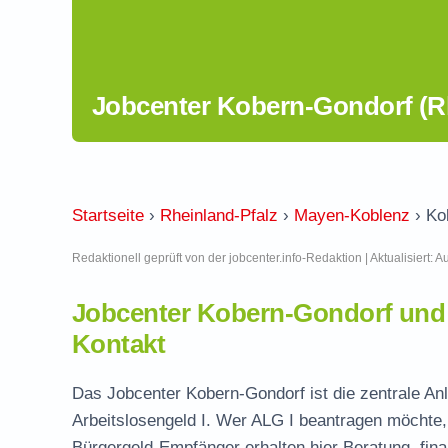
Jobcenter Kobern-Gondorf (Rh
Startseite
›
Rheinland-Pfalz
›
Mayen-Koblenz
›
Ko
Redaktionell geprüft von der jobcenter.info-Redaktion | Aktualisiert: 
Jobcenter Kobern-Gondorf und
Kontakt
Das Jobcenter Kobern-Gondorf ist die zentrale An
Arbeitslosengeld I. Wer ALG I beantragen möchte, 
Bürgergeld-Empfänger erhalten hier Beratung, fina