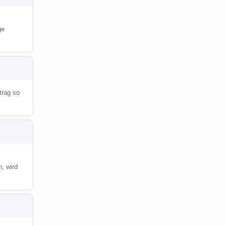
ge
trag so
, wird