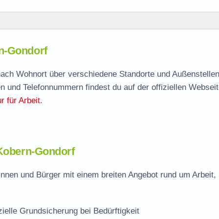
dorf
n-Gondorf
rn-Gondorf
agen
 nach Wohnort über verschiedene Standorte und Außenstellen
n und Telefonnummern findest du auf der offiziellen Webseit
lle
 für Arbeit
.
ondorf
 Kobern-Gondorf
nnen und Bürger mit einem breiten Angebot rund um Arbeit,
zielle Grundsicherung bei Bedürftigkeit