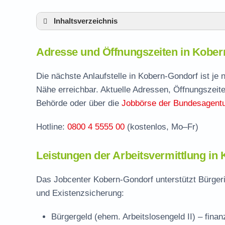
Inhaltsverzeichnis
Adresse und Öffnungszeiten in Kobern-Gon
Adresse und Öffnungszeiten in Kober
Leistungen der Arbeitsvermittlung in Kobe
Termin vereinbaren und Bürgergeld beantr
Die nächste Anlaufstelle in Kobern-Gondorf ist je
Nähe erreichbar. Aktuelle Adressen, Öffnungszeite
Jobcenter Mayen-Koblenz – zuständige Ste
Behörde oder über die
Jobbörse der Bundesagentur
Stellenangebote und Jobbörse in Kobern-G
Hotline:
0800 4 5555 00
(kostenlos, Mo–Fr)
Häufige Fragen rund ums Jobcenter
Leistungen der Arbeitsvermittlung in
Das Jobcenter Kobern-Gondorf unterstützt Bürgeri
und Existenzsicherung:
Bürgergeld (ehem. Arbeitslosengeld II)
– finan