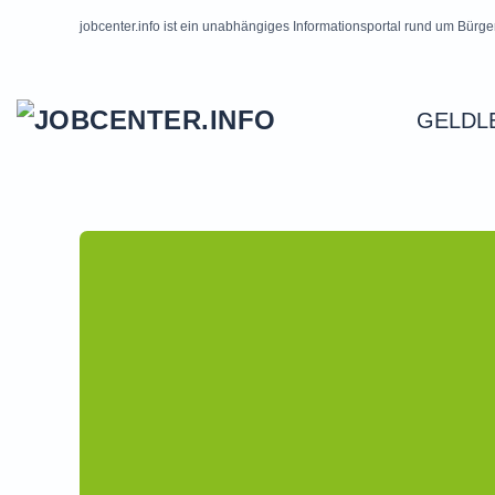
jobcenter.info ist ein unabhängiges Informationsportal rund um Bürge
Skip to main content
GELDL