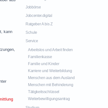
Jobbörse
Jobcenter.digital
Ratgeber A bis Z
t, kann
Schule
Service
tzungen,
Arbeitslos und Arbeit finden
Familienkasse
Familie und Kinder
Karriere und Weiterbildung
Menschen aus dem Ausland
nter
Menschen mit Behinderung
Tätigkeitsschlüssel
Weiterbewilligungsantrag
mittlung
Studium