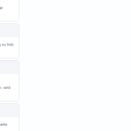
ge
 so früh
, wird
weite