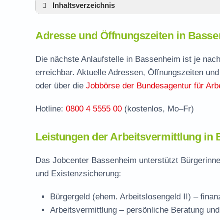
Inhaltsverzeichnis
Adresse und Öffnungszeiten in Bassenhei
Adresse und Öffnungszeiten in Bass
Leistungen der Arbeitsvermittlung in Bass
Termin vereinbaren und Bürgergeld beantr
Die nächste Anlaufstelle in Bassenheim ist je na
erreichbar. Aktuelle Adressen, Öffnungszeiten und
Jobcenter Mayen-Koblenz – zuständige Ste
oder über die
Jobbörse der Bundesagentur für Arbe
Stellenangebote und Jobbörse in Bassenh
Hotline:
0800 4 5555 00
(kostenlos, Mo–Fr)
Häufige Fragen rund ums Jobcenter
Leistungen der Arbeitsvermittlung in
Das Jobcenter Bassenheim unterstützt Bürgerinnen
und Existenzsicherung:
Bürgergeld (ehem. Arbeitslosengeld II)
– finan
Arbeitsvermittlung
– persönliche Beratung und