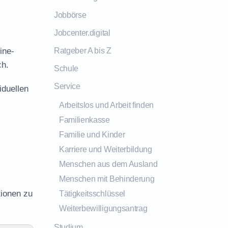
Jobbörse
Jobcenter.digital
ine-
Ratgeber A bis Z
ch.
Schule
Service
iduellen
Arbeitslos und Arbeit finden
Familienkasse
Familie und Kinder
Karriere und Weiterbildung
Menschen aus dem Ausland
Menschen mit Behinderung
tionen zu
Tätigkeitsschlüssel
Weiterbewilligungsantrag
Studium