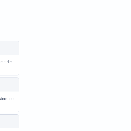
llt die
stermine