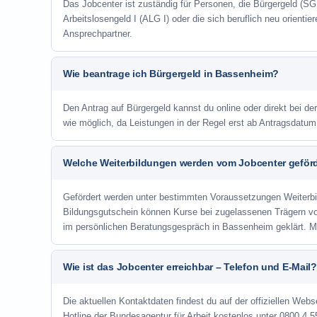
Das Jobcenter ist zuständig für Personen, die Bürgergeld (SGB
Arbeitslosengeld I (ALG I) oder die sich beruflich neu orienti
Ansprechpartner.
Wie beantrage ich Bürgergeld in Bassenheim?
Den Antrag auf Bürgergeld kannst du online oder direkt bei de
wie möglich, da Leistungen in der Regel erst ab Antragsdatu
Welche Weiterbildungen werden vom Jobcenter geför
Gefördert werden unter bestimmten Voraussetzungen Weiterb
Bildungsgutschein können Kurse bei zugelassenen Trägern v
im persönlichen Beratungsgespräch in Bassenheim geklärt. M
Wie ist das Jobcenter erreichbar – Telefon und E-Mail?
Die aktuellen Kontaktdaten findest du auf der offiziellen Webs
Hotline der Bundesagentur für Arbeit kostenlos unter 0800 4 5