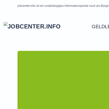
jobcenter.info ist ein unabhängiges Informationsportal rund um Bürge
Skip to main content
GELDL