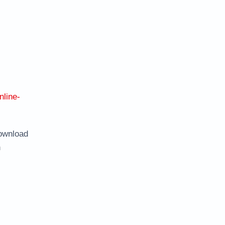
nline-
ownload
n