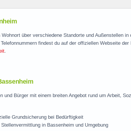
m
enheim
enheim
agen
ch Wohnort über verschiedene Standorte und Außenstellen in
 Telefonnummern findest du auf der offiziellen Webseite der
lle
it
.
eim
 Bassenheim
 und Bürger mit einem breiten Angebot rund um Arbeit, Soz
zielle Grundsicherung bei Bedürftigkeit
 Stellenvermittlung in Bassenheim und Umgebung