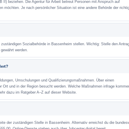
 II) beziehen. Die Agentur für Arbeit betreut Personen mit Anspruch auf
eren möchten. Je nach persönlicher Situation ist eine andere Behörde der richti
r zuständigen Sozialbehörde in Bassenheim stellen. Wichtig: Stelle den Antrag
m gewährt werden.
dert?
ildungen, Umschulungen und Qualifizierungsmaßnahmen. Über einen
or Ort und in der Region besucht werden. Welche Maßnahmen infrage kommen
ehr dazu im Ratgeber A–Z auf dieser Website.
eite der zuständigen Stelle in Bassenheim. Alternativ erreichst du die bundes
555 00. Online-Dienste stehen auch über Jobcenter.digital bereit.