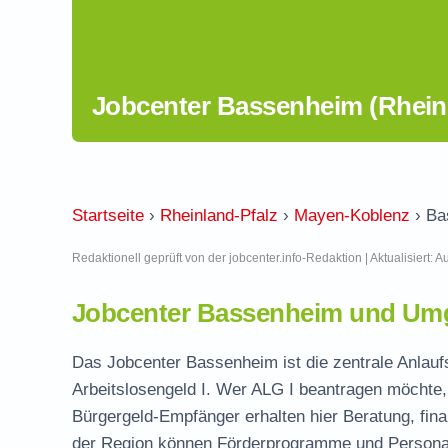
Jobcenter Bassenheim (Rheinl
Startseite
›
Rheinland-Pfalz
›
Mayen-Koblenz
›
Ba
Redaktionell geprüft von der jobcenter.info-Redaktion | Aktualisiert: 
Jobcenter Bassenheim und Umg
Das Jobcenter Bassenheim ist die zentrale Anlauf
Arbeitslosengeld I. Wer ALG I beantragen möchte, 
Bürgergeld-Empfänger erhalten hier Beratung, fina
der Region können Förderprogramme und Personal