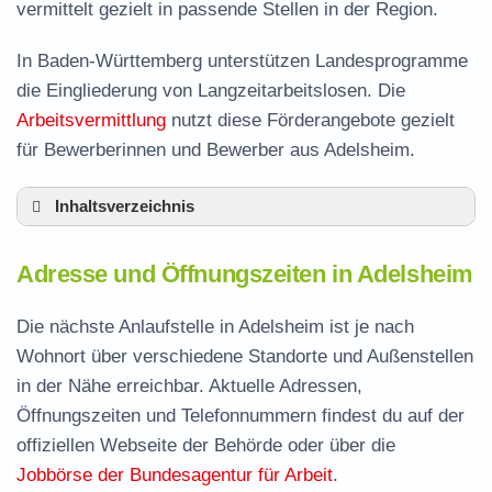
vermittelt gezielt in passende Stellen in der Region.
In Baden-Württemberg unterstützen Landesprogramme
die Eingliederung von Langzeitarbeitslosen. Die
Arbeitsvermittlung
nutzt diese Förderangebote gezielt
für Bewerberinnen und Bewerber aus Adelsheim.
Inhaltsverzeichnis
Adresse und Öffnungszeiten in Adelsheim
Adresse und Öffnungszeiten in Adelsheim
Leistungen der Arbeitsvermittlung in
Adelsheim
Die nächste Anlaufstelle in Adelsheim ist je nach
Termin vereinbaren und Bürgergeld beantragen
Wohnort über verschiedene Standorte und Außenstellen
in der Nähe erreichbar. Aktuelle Adressen,
Jobcenter Neckar-Odenwald-Kreis –
Öffnungszeiten und Telefonnummern findest du auf der
zuständige Stelle
offiziellen Webseite der Behörde oder über die
Stellenangebote und Jobbörse in Adelsheim
Jobbörse der Bundesagentur für Arbeit
.