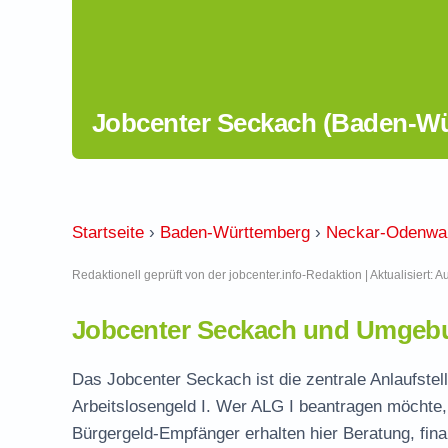
Jobcenter Seckach (Baden-W
Startseite
›
Baden-Württemberg
›
Neckar-Odenwal
Redaktionell geprüft von der jobcenter.info-Redaktion | Aktualisiert: 
Jobcenter Seckach und Umgebu
Das Jobcenter Seckach ist die zentrale Anlaufste
Arbeitslosengeld I. Wer ALG I beantragen möchte, 
Bürgergeld-Empfänger erhalten hier Beratung, fina