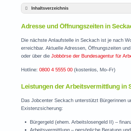
Inhaltsverzeichnis
Adresse und Öffnungszeiten in Seckach
Adresse und Öffnungszeiten in Secka
Leistungen der Arbeitsvermittlung in Seck
Termin vereinbaren und Bürgergeld beantr
Die nächste Anlaufstelle in Seckach ist je nach 
erreichbar. Aktuelle Adressen, Öffnungszeiten und
Jobcenter Neckar-Odenwald-Kreis – zustän
oder über die
Jobbörse der Bundesagentur für Arbe
Stellenangebote und Jobbörse in Seckach
Hotline:
0800 4 5555 00
(kostenlos, Mo–Fr)
Häufige Fragen rund ums Jobcenter
Leistungen der Arbeitsvermittlung in
Das Jobcenter Seckach unterstützt Bürgerinnen un
Existenzsicherung:
Bürgergeld (ehem. Arbeitslosengeld II)
– finan
Arbeitsvermittlung
– persönliche Beratung und