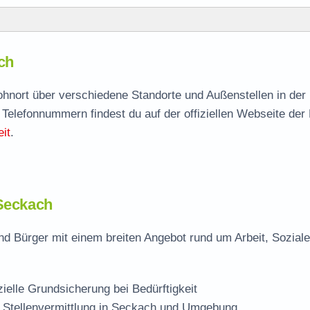
ch
ach
agen
Wohnort über verschiedene Standorte und Außenstellen in der
 Telefonnummern findest du auf der offiziellen Webseite der
dige Stelle
it
.
 Seckach
d Bürger mit einem breiten Angebot rund um Arbeit, Sozial
zielle Grundsicherung bei Bedürftigkeit
 Stellenvermittlung in Seckach und Umgebung