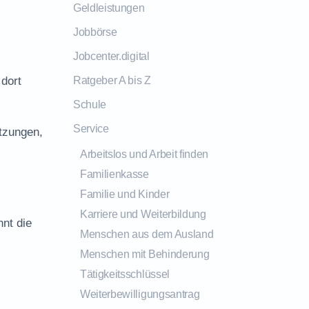
Geldleistungen
Jobbörse
Jobcenter.digital
 dort
Ratgeber A bis Z
Schule
Service
tzungen,
Arbeitslos und Arbeit finden
Familienkasse
Familie und Kinder
Karriere und Weiterbildung
nt die
Menschen aus dem Ausland
Menschen mit Behinderung
Tätigkeitsschlüssel
Weiterbewilligungsantrag