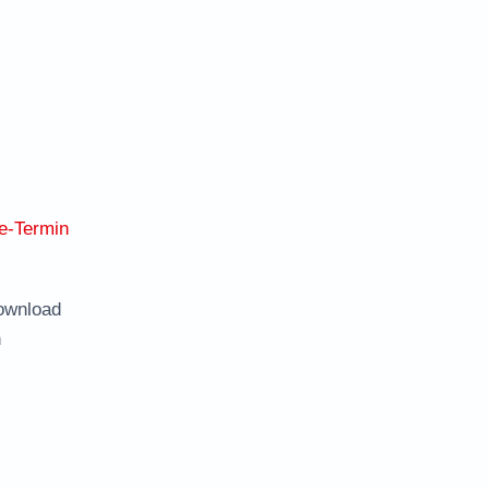
e-Termin
ownload
n