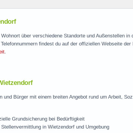
f
endorf
endorf
agen
ch Wohnort über verschiedene Standorte und Außenstellen in
 Telefonnummern findest du auf der offiziellen Webseite der
it
.
orf
Wietzendorf
n und Bürger mit einem breiten Angebot rund um Arbeit, Soz
zielle Grundsicherung bei Bedürftigkeit
 Stellenvermittlung in Wietzendorf und Umgebung