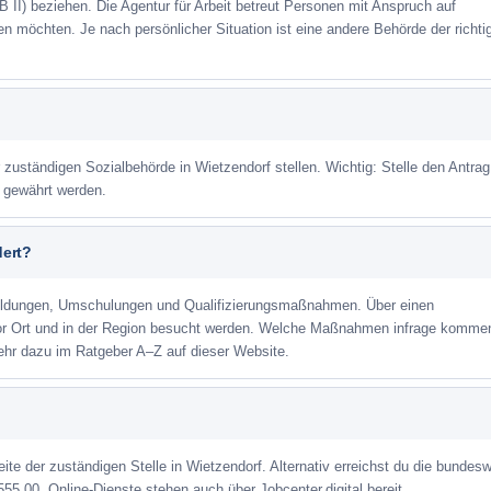
 II) beziehen. Die Agentur für Arbeit betreut Personen mit Anspruch auf
eren möchten. Je nach persönlicher Situation ist eine andere Behörde der richti
 zuständigen Sozialbehörde in Wietzendorf stellen. Wichtig: Stelle den Antrag
m gewährt werden.
dert?
ildungen, Umschulungen und Qualifizierungsmaßnahmen. Über einen
or Ort und in der Region besucht werden. Welche Maßnahmen infrage kommen
ehr dazu im Ratgeber A–Z auf dieser Website.
eite der zuständigen Stelle in Wietzendorf. Alternativ erreichst du die bundesw
555 00. Online-Dienste stehen auch über Jobcenter.digital bereit.