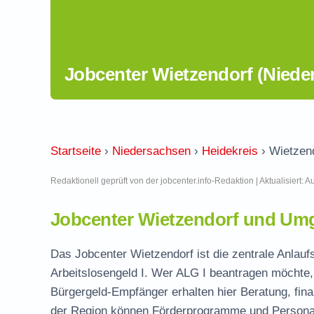
Jobcenter Wietzendorf (Niede
Startseite
›
Niedersachsen
›
Heidekreis
›
Wietzen
Redaktionell geprüft von der jobcenter.info-Redaktion | Aktualisiert: 
Jobcenter Wietzendorf und Umg
Das Jobcenter Wietzendorf ist die zentrale Anlaufs
Arbeitslosengeld I. Wer ALG I beantragen möchte, 
Bürgergeld-Empfänger erhalten hier Beratung, fina
der Region können Förderprogramme und Personal