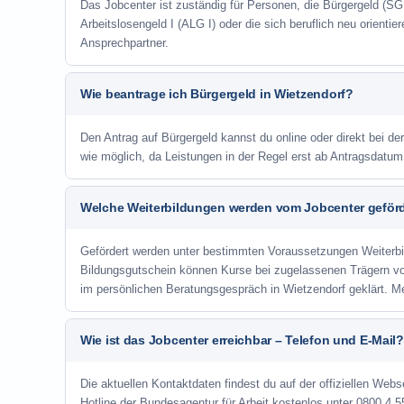
Das Jobcenter ist zuständig für Personen, die Bürgergeld (SGB
Arbeitslosengeld I (ALG I) oder die sich beruflich neu orienti
Ansprechpartner.
Wie beantrage ich Bürgergeld in Wietzendorf?
Den Antrag auf Bürgergeld kannst du online oder direkt bei der
wie möglich, da Leistungen in der Regel erst ab Antragsdatu
Welche Weiterbildungen werden vom Jobcenter geför
Gefördert werden unter bestimmten Voraussetzungen Weiterb
Bildungsgutschein können Kurse bei zugelassenen Trägern v
im persönlichen Beratungsgespräch in Wietzendorf geklärt. M
Wie ist das Jobcenter erreichbar – Telefon und E-Mail?
Die aktuellen Kontaktdaten findest du auf der offiziellen Webs
Hotline der Bundesagentur für Arbeit kostenlos unter 0800 4 5