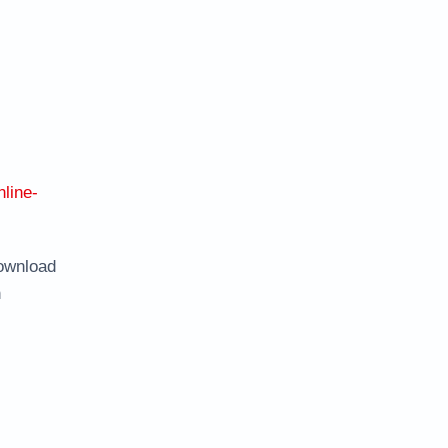
line-
ownload
n