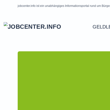
jobcenter.info ist ein unabhängiges Informationsportal rund um Bürge
Skip to main content
GELDL