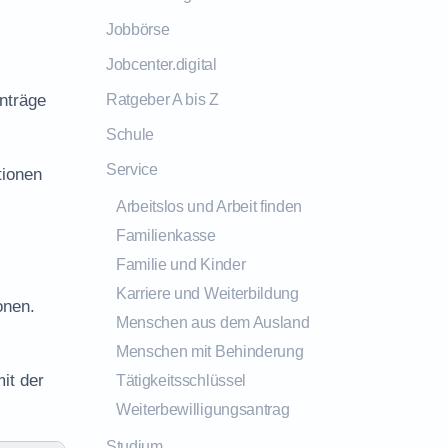
Jobbörse
Jobcenter.digital
nträge
Ratgeber A bis Z
Schule
Service
tionen
Arbeitslos und Arbeit finden
Familienkasse
Familie und Kinder
Karriere und Weiterbildung
onen.
Menschen aus dem Ausland
Menschen mit Behinderung
it der
Tätigkeitsschlüssel
Weiterbewilligungsantrag
Studium