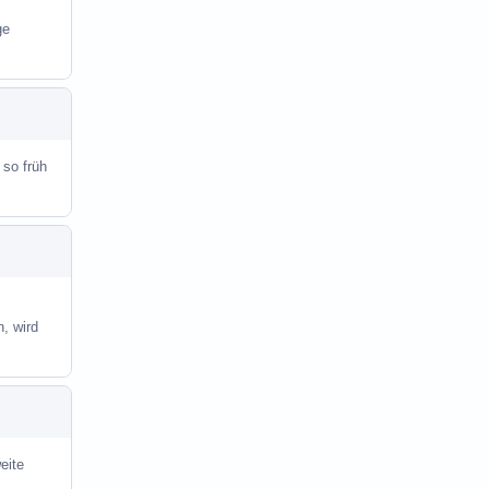
ge
 so früh
, wird
eite