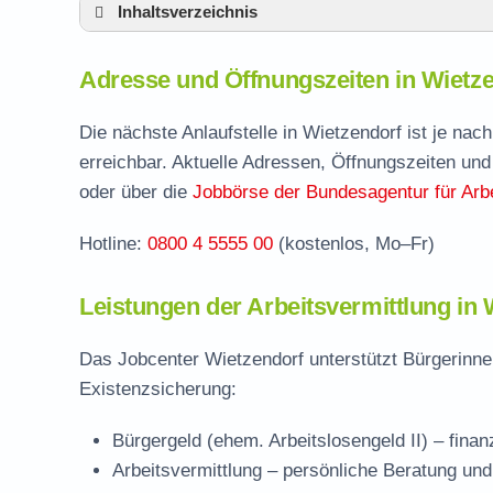
Inhaltsverzeichnis
Adresse und Öffnungszeiten in Wietzendor
Adresse und Öffnungszeiten in Wietz
Leistungen der Arbeitsvermittlung in Wietz
Termin vereinbaren und Bürgergeld beantr
Die nächste Anlaufstelle in Wietzendorf ist je na
erreichbar. Aktuelle Adressen, Öffnungszeiten und
Jobcenter Heidekreis – zuständige Stelle
oder über die
Jobbörse der Bundesagentur für Arbe
Stellenangebote und Jobbörse in Wietzend
Hotline:
0800 4 5555 00
(kostenlos, Mo–Fr)
Häufige Fragen rund ums Jobcenter
Leistungen der Arbeitsvermittlung in 
Das Jobcenter Wietzendorf unterstützt Bürgerinne
Existenzsicherung:
Bürgergeld (ehem. Arbeitslosengeld II)
– finan
Arbeitsvermittlung
– persönliche Beratung und