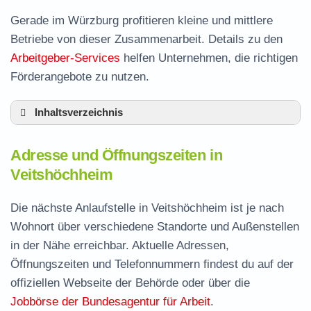
Gerade im Würzburg profitieren kleine und mittlere
Betriebe von dieser Zusammenarbeit. Details zu den
Arbeitgeber-Services
helfen Unternehmen, die richtigen
Förderangebote zu nutzen.
Inhaltsverzeichnis
Adresse und Öffnungszeiten in Veitshöchheim
Adresse und Öffnungszeiten in
Leistungen der Arbeitsvermittlung in
Veitshöchheim
Veitshöchheim
Termin vereinbaren und Bürgergeld beantragen
Die nächste Anlaufstelle in Veitshöchheim ist je nach
Wohnort über verschiedene Standorte und Außenstellen
Jobcenter Würzburg – zuständige Stelle
in der Nähe erreichbar. Aktuelle Adressen,
Stellenangebote und Jobbörse in
Öffnungszeiten und Telefonnummern findest du auf der
Veitshöchheim
offiziellen Webseite der Behörde oder über die
Häufige Fragen rund ums Jobcenter
Jobbörse der Bundesagentur für Arbeit
.