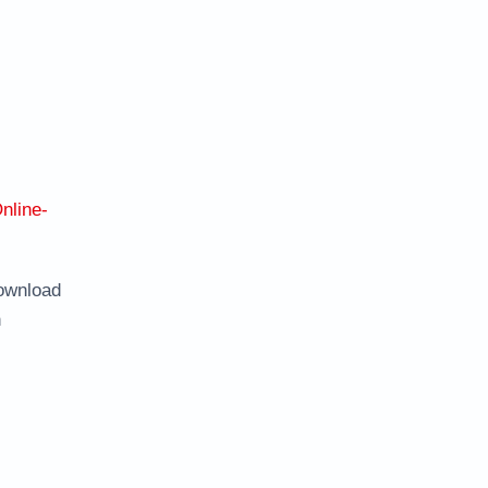
nline-
ownload
n