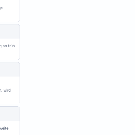
ge
g so früh
, wird
weite