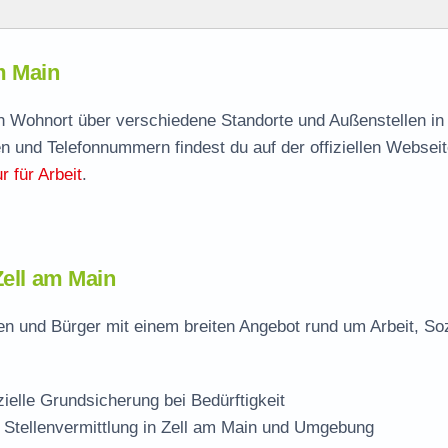
in
m Main
am Main
agen
ach Wohnort über verschiedene Standorte und Außenstellen in
n und Telefonnummern findest du auf der offiziellen Webseit
 für Arbeit
.
ain
Zell am Main
en und Bürger mit einem breiten Angebot rund um Arbeit, So
zielle Grundsicherung bei Bedürftigkeit
 Stellenvermittlung in Zell am Main und Umgebung