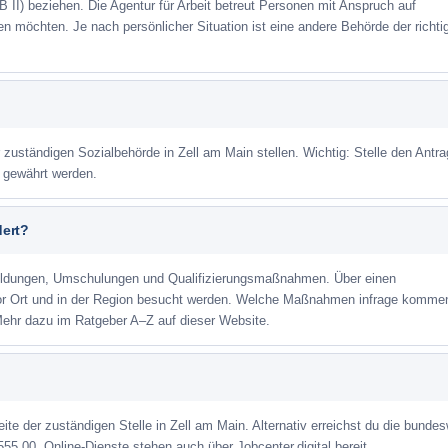
 II) beziehen. Die Agentur für Arbeit betreut Personen mit Anspruch auf
eren möchten. Je nach persönlicher Situation ist eine andere Behörde der richti
 zuständigen Sozialbehörde in Zell am Main stellen. Wichtig: Stelle den Antra
m gewährt werden.
dert?
ildungen, Umschulungen und Qualifizierungsmaßnahmen. Über einen
or Ort und in der Region besucht werden. Welche Maßnahmen infrage kommen
Mehr dazu im Ratgeber A–Z auf dieser Website.
eite der zuständigen Stelle in Zell am Main. Alternativ erreichst du die bundes
555 00. Online-Dienste stehen auch über Jobcenter.digital bereit.