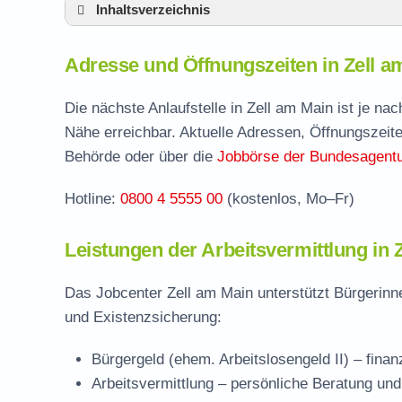
Inhaltsverzeichnis
Adresse und Öffnungszeiten in Zell am Ma
Adresse und Öffnungszeiten in Zell a
Leistungen der Arbeitsvermittlung in Zell 
Termin vereinbaren und Bürgergeld beantr
Die nächste Anlaufstelle in Zell am Main ist je n
Nähe erreichbar. Aktuelle Adressen, Öffnungszeite
Jobcenter Würzburg – zuständige Stelle
Behörde oder über die
Jobbörse der Bundesagentur
Stellenangebote und Jobbörse in Zell am M
Hotline:
0800 4 5555 00
(kostenlos, Mo–Fr)
Häufige Fragen rund ums Jobcenter
Leistungen der Arbeitsvermittlung in 
Das Jobcenter Zell am Main unterstützt Bürgerinn
und Existenzsicherung:
Bürgergeld (ehem. Arbeitslosengeld II)
– finan
Arbeitsvermittlung
– persönliche Beratung und