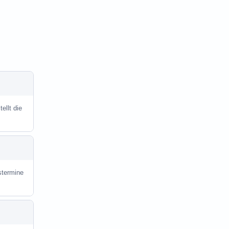
ellt die
stermine