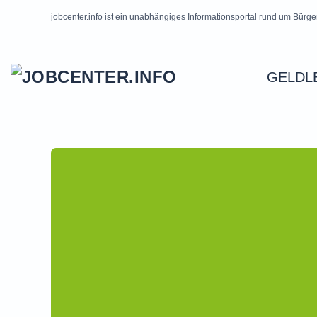
jobcenter.info ist ein unabhängiges Informationsportal rund um Bürge
Skip to main content
GELDL