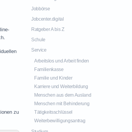
Jobbörse
Jobcenter.digital
line-
Ratgeber A bis Z
ch.
Schule
Service
iduellen
Arbeitslos und Arbeit finden
Familienkasse
Familie und Kinder
Karriere und Weiterbildung
Menschen aus dem Ausland
Menschen mit Behinderung
tionen zu
Tätigkeitsschlüssel
Weiterbewilligungsantrag
Studium