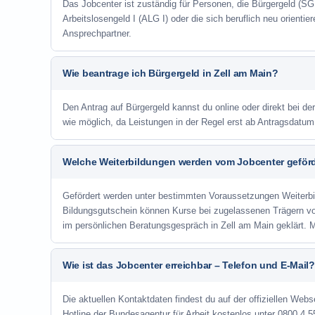
Das Jobcenter ist zuständig für Personen, die Bürgergeld (SGB
Arbeitslosengeld I (ALG I) oder die sich beruflich neu orienti
Ansprechpartner.
Wie beantrage ich Bürgergeld in Zell am Main?
Den Antrag auf Bürgergeld kannst du online oder direkt bei der
wie möglich, da Leistungen in der Regel erst ab Antragsdatu
Welche Weiterbildungen werden vom Jobcenter geför
Gefördert werden unter bestimmten Voraussetzungen Weiterb
Bildungsgutschein können Kurse bei zugelassenen Trägern v
im persönlichen Beratungsgespräch in Zell am Main geklärt. 
Wie ist das Jobcenter erreichbar – Telefon und E-Mail?
Die aktuellen Kontaktdaten findest du auf der offiziellen Webs
Hotline der Bundesagentur für Arbeit kostenlos unter 0800 4 5