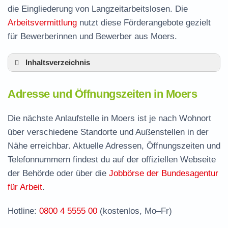
die Eingliederung von Langzeitarbeitslosen. Die
Arbeitsvermittlung
nutzt diese Förderangebote gezielt
für Bewerberinnen und Bewerber aus Moers.
Inhaltsverzeichnis
Adresse und Öffnungszeiten in Moers
Adresse und Öffnungszeiten in Moers
Leistungen der Arbeitsvermittlung in Moers
Termin vereinbaren und Bürgergeld beantragen
Die nächste Anlaufstelle in Moers ist je nach Wohnort
über verschiedene Standorte und Außenstellen in der
Jobcenter Wesel – zuständige Stelle
Nähe erreichbar. Aktuelle Adressen, Öffnungszeiten und
Stellenangebote und Jobbörse in Moers
Telefonnummern findest du auf der offiziellen Webseite
Formulare und Anträge beim Jobcenter Moers
der Behörde oder über die
Jobbörse der Bundesagentur
für Arbeit
.
Häufige Fragen rund ums Jobcenter
Hotline:
0800 4 5555 00
(kostenlos, Mo–Fr)