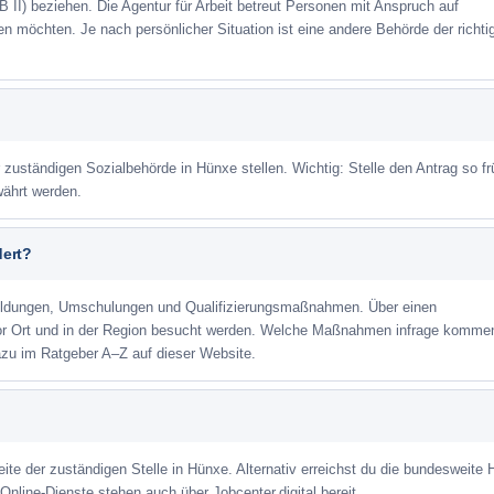
 II) beziehen. Die Agentur für Arbeit betreut Personen mit Anspruch auf
eren möchten. Je nach persönlicher Situation ist eine andere Behörde der richti
r zuständigen Sozialbehörde in Hünxe stellen. Wichtig: Stelle den Antrag so fr
währt werden.
dert?
ildungen, Umschulungen und Qualifizierungsmaßnahmen. Über einen
or Ort und in der Region besucht werden. Welche Maßnahmen infrage kommen
azu im Ratgeber A–Z auf dieser Website.
eite der zuständigen Stelle in Hünxe. Alternativ erreichst du die bundesweite H
Online-Dienste stehen auch über Jobcenter.digital bereit.