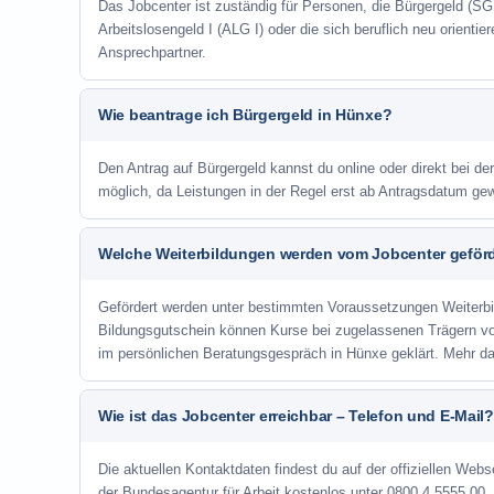
Das Jobcenter ist zuständig für Personen, die Bürgergeld (SGB
Arbeitslosengeld I (ALG I) oder die sich beruflich neu orienti
Ansprechpartner.
Wie beantrage ich Bürgergeld in Hünxe?
Den Antrag auf Bürgergeld kannst du online oder direkt bei de
möglich, da Leistungen in der Regel erst ab Antragsdatum ge
Welche Weiterbildungen werden vom Jobcenter geför
Gefördert werden unter bestimmten Voraussetzungen Weiterb
Bildungsgutschein können Kurse bei zugelassenen Trägern v
im persönlichen Beratungsgespräch in Hünxe geklärt. Mehr d
Wie ist das Jobcenter erreichbar – Telefon und E-Mail?
Die aktuellen Kontaktdaten findest du auf der offiziellen Webs
der Bundesagentur für Arbeit kostenlos unter 0800 4 5555 00. 