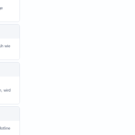
ge
üh wie
, wird
otline