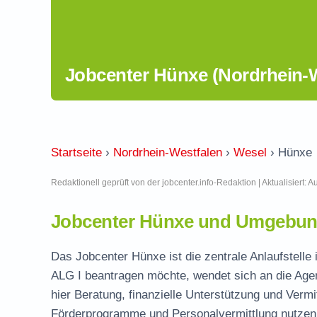
Jobcenter Hünxe (Nordrhein-W
Startseite
›
Nordrhein-Westfalen
›
Wesel
›
Hünxe
Redaktionell geprüft von der jobcenter.info-Redaktion | Aktualisiert: 
Jobcenter Hünxe und Umgebung
Das Jobcenter Hünxe ist die zentrale Anlaufstelle
ALG I beantragen möchte, wendet sich an die Agen
hier Beratung, finanzielle Unterstützung und Vermi
Förderprogramme und Personalvermittlung nutzen