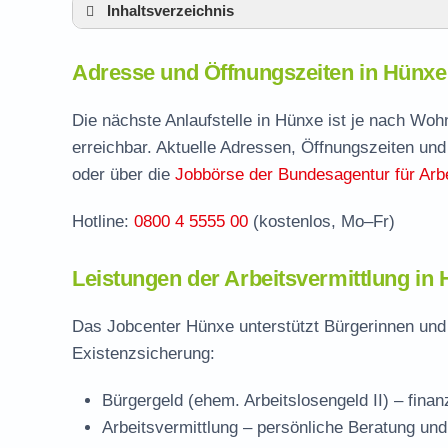
Inhaltsverzeichnis
Adresse und Öffnungszeiten in Hünxe
Adresse und Öffnungszeiten in Hünxe
Leistungen der Arbeitsvermittlung in Hünxe
Termin vereinbaren und Bürgergeld beantr
Die nächste Anlaufstelle in Hünxe ist je nach Wo
erreichbar. Aktuelle Adressen, Öffnungszeiten und
Jobcenter Wesel – zuständige Stelle
oder über die
Jobbörse der Bundesagentur für Arbe
Stellenangebote und Jobbörse in Hünxe
Hotline:
0800 4 5555 00
(kostenlos, Mo–Fr)
Häufige Fragen rund ums Jobcenter
Leistungen der Arbeitsvermittlung in
Das Jobcenter Hünxe unterstützt Bürgerinnen und 
Existenzsicherung:
Bürgergeld (ehem. Arbeitslosengeld II)
– finan
Arbeitsvermittlung
– persönliche Beratung und