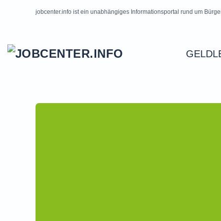
jobcenter.info ist ein unabhängiges Informationsportal rund um Bürge
Skip to main content
GELDL