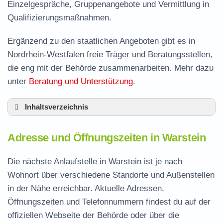
Einzelgespräche, Gruppenangebote und Vermittlung in
Qualifizierungsmaßnahmen.
Ergänzend zu den staatlichen Angeboten gibt es in
Nordrhein-Westfalen freie Träger und Beratungsstellen,
die eng mit der Behörde zusammenarbeiten. Mehr dazu
unter
Beratung und Unterstützung
.
Inhaltsverzeichnis
Adresse und Öffnungszeiten in Warstein
Adresse und Öffnungszeiten in Warstein
Leistungen der Arbeitsvermittlung in Warstein
Termin vereinbaren und Bürgergeld beantragen
Die nächste Anlaufstelle in Warstein ist je nach
Wohnort über verschiedene Standorte und Außenstellen
Jobcenter Soest – zuständige Stelle
in der Nähe erreichbar. Aktuelle Adressen,
Stellenangebote und Jobbörse in Warstein
Öffnungszeiten und Telefonnummern findest du auf der
Häufige Fragen rund ums Jobcenter
offiziellen Webseite der Behörde oder über die