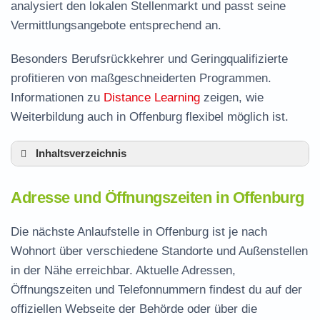
analysiert den lokalen Stellenmarkt und passt seine
Vermittlungsangebote entsprechend an.
Besonders Berufsrückkehrer und Geringqualifizierte
profitieren von maßgeschneiderten Programmen.
Informationen zu
Distance Learning
zeigen, wie
Weiterbildung auch in Offenburg flexibel möglich ist.
Inhaltsverzeichnis
Adresse und Öffnungszeiten in Offenburg
Adresse und Öffnungszeiten in Offenburg
Leistungen der Arbeitsvermittlung in Offenburg
Termin vereinbaren und Bürgergeld beantragen
Die nächste Anlaufstelle in Offenburg ist je nach
Wohnort über verschiedene Standorte und Außenstellen
Jobcenter Ortenaukreis – zuständige Stelle
in der Nähe erreichbar. Aktuelle Adressen,
Stellenangebote und Jobbörse in Offenburg
Öffnungszeiten und Telefonnummern findest du auf der
Häufige Fragen rund ums Jobcenter
offiziellen Webseite der Behörde oder über die