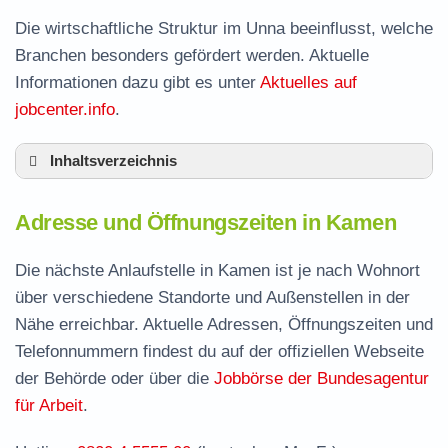
Die wirtschaftliche Struktur im Unna beeinflusst, welche
Branchen besonders gefördert werden. Aktuelle
Informationen dazu gibt es unter
Aktuelles auf
jobcenter.info
.
Inhaltsverzeichnis
Adresse und Öffnungszeiten in Kamen
Adresse und Öffnungszeiten in Kamen
Leistungen der Arbeitsvermittlung in Kamen
Termin vereinbaren und Bürgergeld beantragen
Die nächste Anlaufstelle in Kamen ist je nach Wohnort
über verschiedene Standorte und Außenstellen in der
Jobcenter Unna – zuständige Stelle
Nähe erreichbar. Aktuelle Adressen, Öffnungszeiten und
Stellenangebote und Jobbörse in Kamen
Telefonnummern findest du auf der offiziellen Webseite
Häufige Fragen rund ums Jobcenter
der Behörde oder über die
Jobbörse der Bundesagentur
für Arbeit
.