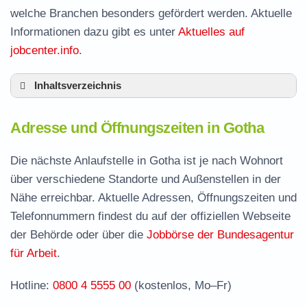
welche Branchen besonders gefördert werden. Aktuelle
Informationen dazu gibt es unter
Aktuelles auf
jobcenter.info
.
Inhaltsverzeichnis
Adresse und Öffnungszeiten in Gotha
Adresse und Öffnungszeiten in Gotha
Leistungen der Arbeitsvermittlung in Gotha
Termin vereinbaren und Bürgergeld beantragen
Die nächste Anlaufstelle in Gotha ist je nach Wohnort
über verschiedene Standorte und Außenstellen in der
Stellenangebote und Jobbörse in Gotha
Nähe erreichbar. Aktuelle Adressen, Öffnungszeiten und
Häufige Fragen rund ums Jobcenter
Telefonnummern findest du auf der offiziellen Webseite
der Behörde oder über die
Jobbörse der Bundesagentur
für Arbeit
.
Hotline:
0800 4 5555 00
(kostenlos, Mo–Fr)