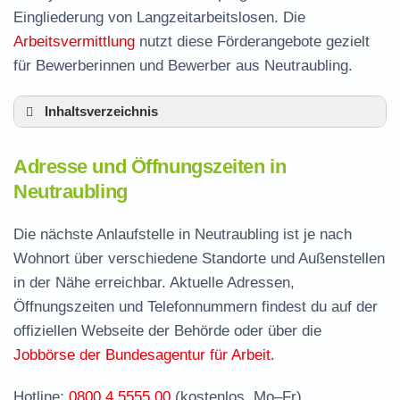
Eingliederung von Langzeitarbeitslosen. Die
Arbeitsvermittlung
nutzt diese Förderangebote gezielt
für Bewerberinnen und Bewerber aus Neutraubling.
Inhaltsverzeichnis
Adresse und Öffnungszeiten in Neutraubling
Adresse und Öffnungszeiten in
Leistungen der Arbeitsvermittlung in
Neutraubling
Neutraubling
Termin vereinbaren und Bürgergeld beantragen
Die nächste Anlaufstelle in Neutraubling ist je nach
Wohnort über verschiedene Standorte und Außenstellen
Jobcenter Regensburg – zuständige Stelle
in der Nähe erreichbar. Aktuelle Adressen,
Stellenangebote und Jobbörse in Neutraubling
Öffnungszeiten und Telefonnummern findest du auf der
Häufige Fragen rund ums Jobcenter
offiziellen Webseite der Behörde oder über die
Jobbörse der Bundesagentur für Arbeit
.
Hotline:
0800 4 5555 00
(kostenlos, Mo–Fr)