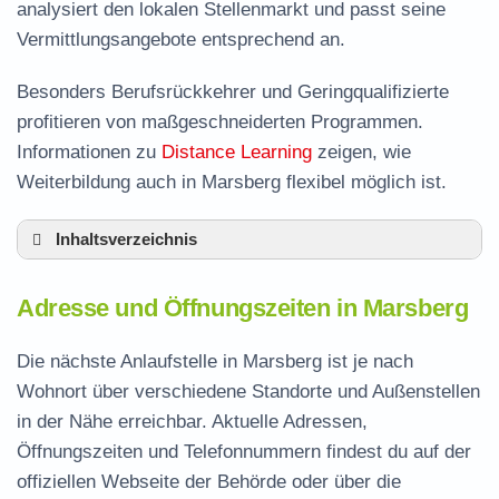
analysiert den lokalen Stellenmarkt und passt seine
Vermittlungsangebote entsprechend an.
Besonders Berufsrückkehrer und Geringqualifizierte
profitieren von maßgeschneiderten Programmen.
Informationen zu
Distance Learning
zeigen, wie
Weiterbildung auch in Marsberg flexibel möglich ist.
Inhaltsverzeichnis
Adresse und Öffnungszeiten in Marsberg
Adresse und Öffnungszeiten in Marsberg
Leistungen der Arbeitsvermittlung in Marsberg
Termin vereinbaren und Bürgergeld beantragen
Die nächste Anlaufstelle in Marsberg ist je nach
Wohnort über verschiedene Standorte und Außenstellen
Jobcenter Hochsauerlandkreis – zuständige
in der Nähe erreichbar. Aktuelle Adressen,
Stelle
Öffnungszeiten und Telefonnummern findest du auf der
Stellenangebote und Jobbörse in Marsberg
offiziellen Webseite der Behörde oder über die