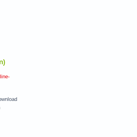
n)
line-
ownload
n