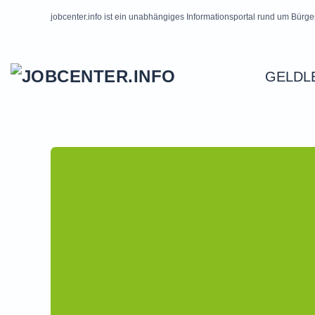
jobcenter.info ist ein unabhängiges Informationsportal rund um Bürge
Skip to main content
GELDL