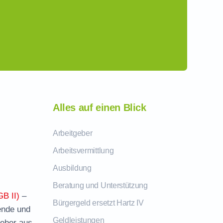
Alles auf einen Blick
Arbeitgeber
Arbeitsvermittlung
Ausbildung
Beratung und Unterstützung
GB II)
–
Bürgergeld ersetzt Hartz IV
hende und
Geldleistungen
geber aus