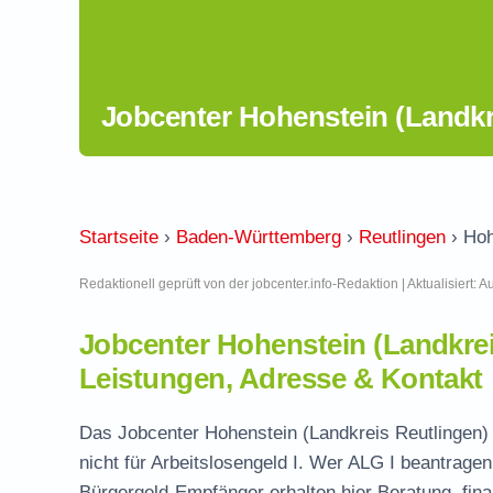
Jobcenter Hohenstein (Landkr
Startseite
›
Baden-Württemberg
›
Reutlingen
›
Hoh
Redaktionell geprüft von der jobcenter.info-Redaktion | Aktualisiert: 
Jobcenter Hohenstein (Landkre
Leistungen, Adresse & Kontakt
Das Jobcenter Hohenstein (Landkreis Reutlingen) i
nicht für Arbeitslosengeld I. Wer ALG I beantrage
Bürgergeld-Empfänger erhalten hier Beratung, fina