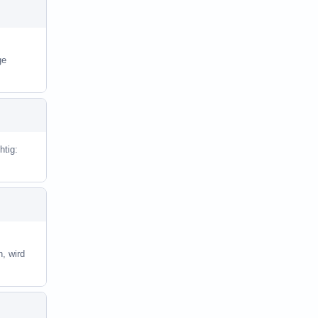
ge
htig:
, wird