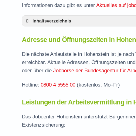
Informationen dazu gibt es unter
Aktuelles auf jobc
Inhaltsverzeichnis
Adresse und Öffnungszeiten in Hohenstein
Adresse und Öffnungszeiten in Hohens
Leistungen der Arbeitsvermittlung in Hohen
Termin vereinbaren und Bürgergeld beantr
Die nächste Anlaufstelle in Hohenstein ist je nac
erreichbar. Aktuelle Adressen, Öffnungszeiten und
Jobcenter Reutlingen – zuständige Stelle
oder über die
Jobbörse der Bundesagentur für Arbe
Stellenangebote und Jobbörse in Hohenste
Hotline:
0800 4 5555 00
(kostenlos, Mo–Fr)
Häufige Fragen rund ums Jobcenter
Leistungen der Arbeitsvermittlung in 
Das Jobcenter Hohenstein unterstützt Bürgerinnen
Existenzsicherung: