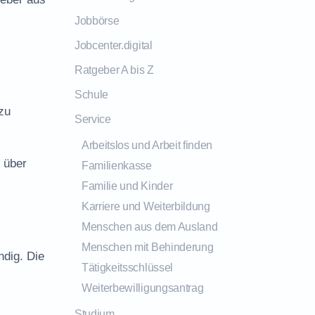
Jobbörse
Jobcenter.digital
Ratgeber A bis Z
Schule
zu
Service
Arbeitslos und Arbeit finden
 über
Familienkasse
Familie und Kinder
Karriere und Weiterbildung
Menschen aus dem Ausland
Menschen mit Behinderung
ndig. Die
Tätigkeitsschlüssel
Weiterbewilligungsantrag
Studium