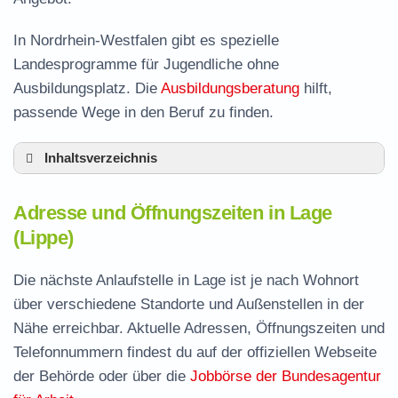
In Nordrhein-Westfalen gibt es spezielle
Landesprogramme für Jugendliche ohne
Ausbildungsplatz. Die
Ausbildungsberatung
hilft,
passende Wege in den Beruf zu finden.
Inhaltsverzeichnis
Adresse und Öffnungszeiten in Lage
Adresse und Öffnungszeiten in Lage
Leistungen der Arbeitsvermittlung in Lage
(Lippe)
Termin vereinbaren und Bürgergeld beantragen
Die nächste Anlaufstelle in Lage ist je nach Wohnort
Jobcenter Lippe – zuständige Stelle
über verschiedene Standorte und Außenstellen in der
Stellenangebote und Jobbörse in Lage
Nähe erreichbar. Aktuelle Adressen, Öffnungszeiten und
Häufige Fragen rund ums Jobcenter
Telefonnummern findest du auf der offiziellen Webseite
der Behörde oder über die
Jobbörse der Bundesagentur