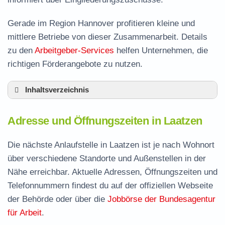
Gerade im Region Hannover profitieren kleine und
mittlere Betriebe von dieser Zusammenarbeit. Details
zu den
Arbeitgeber-Services
helfen Unternehmen, die
richtigen Förderangebote zu nutzen.
Inhaltsverzeichnis
Adresse und Öffnungszeiten in Laatzen
Adresse und Öffnungszeiten in Laatzen
Leistungen der Arbeitsvermittlung in Laatzen
Termin vereinbaren und Bürgergeld beantragen
Die nächste Anlaufstelle in Laatzen ist je nach Wohnort
über verschiedene Standorte und Außenstellen in der
Jobcenter Region Hannover – zuständige
Nähe erreichbar. Aktuelle Adressen, Öffnungszeiten und
Stelle
Telefonnummern findest du auf der offiziellen Webseite
Stellenangebote und Jobbörse in Laatzen
der Behörde oder über die
Jobbörse der Bundesagentur
Häufige Fragen rund ums Jobcenter
für Arbeit
.