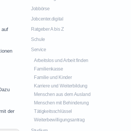
Jobbörse
Jobcenter.digital
 auf
Ratgeber A bis Z
Schule
Service
tionen
Arbeitslos und Arbeit finden
Familienkasse
Familie und Kinder
Karriere und Weiterbildung
 Dazu
Menschen aus dem Ausland
Menschen mit Behinderung
mit der
Tätigkeitsschlüssel
Weiterbewilligungsantrag
Studium