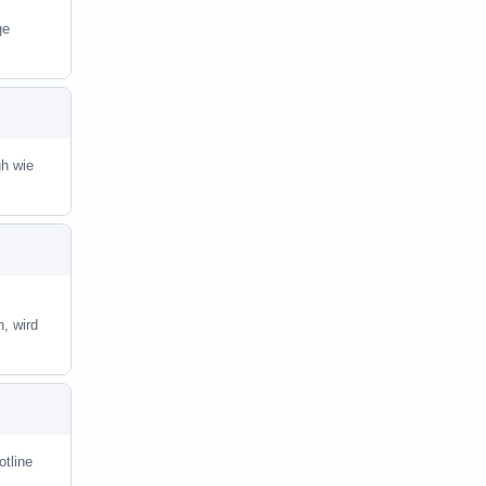
ge
üh wie
, wird
otline