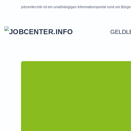
jobcenter.info ist ein unabhängiges Informationsportal rund um Bürge
Skip to main content
GELDL