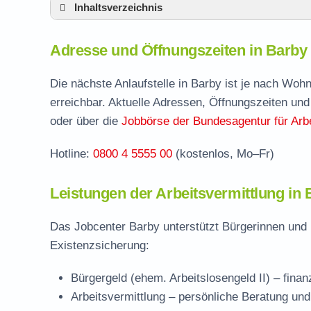
Inhaltsverzeichnis
Adresse und Öffnungszeiten in Barby
Adresse und Öffnungszeiten in Barby
Leistungen der Arbeitsvermittlung in Barby
Termin vereinbaren und Bürgergeld beantr
Die nächste Anlaufstelle in Barby ist je nach Woh
erreichbar. Aktuelle Adressen, Öffnungszeiten und
Jobcenter Salzlandkreis – zuständige Stell
oder über die
Jobbörse der Bundesagentur für Arbe
Stellenangebote und Jobbörse in Barby
Hotline:
0800 4 5555 00
(kostenlos, Mo–Fr)
Häufige Fragen rund ums Jobcenter
Leistungen der Arbeitsvermittlung in 
Das Jobcenter Barby unterstützt Bürgerinnen und 
Existenzsicherung:
Bürgergeld (ehem. Arbeitslosengeld II)
– finan
Arbeitsvermittlung
– persönliche Beratung und