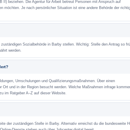
 II) beziehen. Die Agentur für Arbeit betreut Personen mit Anspruch auf
eren möchten. Je nach persönlicher Situation ist eine andere Behörde der richti
 zuständigen Sozialbehörde in Barby stellen. Wichtig: Stelle den Antrag so fr
währt werden.
dert?
ildungen, Umschulungen und Qualifizierungsmaßnahmen. Über einen
or Ort und in der Region besucht werden. Welche Maßnahmen infrage kommen
zu im Ratgeber A–Z auf dieser Website.
ite der zuständigen Stelle in Barby. Alternativ erreichst du die bundesweite H
Online-Dienste stehen auch über Jobcenter.digital bereit.