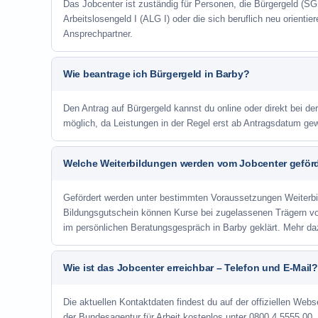
Das Jobcenter ist zuständig für Personen, die Bürgergeld (SGB
Arbeitslosengeld I (ALG I) oder die sich beruflich neu orienti
Ansprechpartner.
Wie beantrage ich Bürgergeld in Barby?
Den Antrag auf Bürgergeld kannst du online oder direkt bei der
möglich, da Leistungen in der Regel erst ab Antragsdatum ge
Welche Weiterbildungen werden vom Jobcenter geför
Gefördert werden unter bestimmten Voraussetzungen Weiterb
Bildungsgutschein können Kurse bei zugelassenen Trägern v
im persönlichen Beratungsgespräch in Barby geklärt. Mehr da
Wie ist das Jobcenter erreichbar – Telefon und E-Mail?
Die aktuellen Kontaktdaten findest du auf der offiziellen Webse
der Bundesagentur für Arbeit kostenlos unter 0800 4 5555 00. 