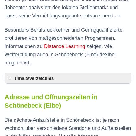
Jobcenter analysiert den lokalen Stellenmarkt und
passt seine Vermittlungsangebote entsprechend an.
Besonders Berufsrückkehrer und Geringqualifizierte
profitieren von maßgeschneiderten Programmen.
Informationen zu
Distance Learning
zeigen, wie
Weiterbildung auch in Schönebeck (Elbe) flexibel
möglich ist.
Inhaltsverzeichnis
Adresse und Öffnungszeiten in Schönebeck
Adresse und Öffnungszeiten in
Leistungen der Arbeitsvermittlung in
Schönebeck (Elbe)
Schönebeck
Termin vereinbaren und Bürgergeld beantragen
Die nächste Anlaufstelle in Schönebeck ist je nach
Wohnort über verschiedene Standorte und Außenstellen
Jobcenter Salzlandkreis – zuständige Stelle