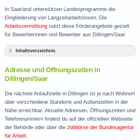
In Saarland unterstützen Landesprogramme die
Eingliederung von Langzeitarbeitslosen. Die
Arbeitsvermittlung
nutzt diese Förderangebote gezielt
für Bewerberinnen und Bewerber aus Dillingen/Saar.
Inhaltsverzeichnis
Adresse und Öffnungszeiten in Dillingen
Adresse und Öffnungszeiten in
Leistungen der Arbeitsvermittlung in Dillingen
Dillingen/Saar
Termin vereinbaren und Bürgergeld beantragen
Die nächste Anlaufstelle in Dillingen ist je nach Wohnort
Jobcenter Saarlouis – zuständige Stelle
über verschiedene Standorte und Außenstellen in der
Stellenangebote und Jobbörse in Dillingen
Nähe erreichbar. Aktuelle Adressen, Öffnungszeiten und
Häufige Fragen rund ums Jobcenter
Telefonnummern findest du auf der offiziellen Webseite
der Behörde oder über die
Jobbörse der Bundesagentur
für Arbeit
.