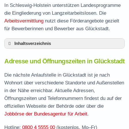
In Schleswig-Holstein unterstützen Landesprogramme
die Eingliederung von Langzeitarbeitslosen. Die
Arbeitsvermittlung
nutzt diese Förderangebote gezielt
für Bewerberinnen und Bewerber aus Glückstadt.
Inhaltsverzeichnis
Adresse und Öffnungszeiten in Glückstadt
Adresse und Öffnungszeiten in Glückstadt
Leistungen der Arbeitsvermittlung in
Glückstadt
Die nächste Anlaufstelle in Glückstadt ist je nach
Termin vereinbaren und Bürgergeld beantragen
Wohnort über verschiedene Standorte und Außenstellen
in der Nähe erreichbar. Aktuelle Adressen,
Jobcenter Steinburg – zuständige Stelle
Öffnungszeiten und Telefonnummern findest du auf der
Stellenangebote und Jobbörse in Glückstadt
offiziellen Webseite der Behörde oder über die
Häufige Fragen rund ums Jobcenter
Jobbörse der Bundesagentur für Arbeit
.
Hotline:
0800 4 5555 00
(kostenlos, Mo–Fr)