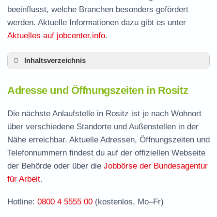
beeinflusst, welche Branchen besonders gefördert
werden. Aktuelle Informationen dazu gibt es unter
Aktuelles auf jobcenter.info
.
Inhaltsverzeichnis
Adresse und Öffnungszeiten in Rositz
Adresse und Öffnungszeiten in Rositz
Leistungen der Arbeitsvermittlung in Rositz
Termin vereinbaren und Bürgergeld beantragen
Die nächste Anlaufstelle in Rositz ist je nach Wohnort
über verschiedene Standorte und Außenstellen in der
Jobcenter Altenburger Land – zuständige
Nähe erreichbar. Aktuelle Adressen, Öffnungszeiten und
Stelle
Telefonnummern findest du auf der offiziellen Webseite
Stellenangebote und Jobbörse in Rositz
der Behörde oder über die
Jobbörse der Bundesagentur
Häufige Fragen rund ums Jobcenter
für Arbeit
.
Hotline:
0800 4 5555 00
(kostenlos, Mo–Fr)