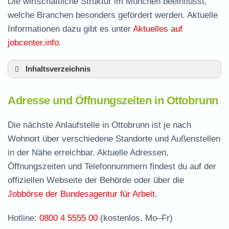
Die wirtschaftliche Struktur im München beeinflusst,
welche Branchen besonders gefördert werden. Aktuelle
Informationen dazu gibt es unter
Aktuelles auf
jobcenter.info
.
Inhaltsverzeichnis
Adresse und Öffnungszeiten in Ottobrunn
Adresse und Öffnungszeiten in Ottobrunn
Leistungen der Arbeitsvermittlung in Ottobrunn
Termin vereinbaren und Bürgergeld beantragen
Die nächste Anlaufstelle in Ottobrunn ist je nach
Wohnort über verschiedene Standorte und Außenstellen
Jobcenter München – zuständige Stelle
in der Nähe erreichbar. Aktuelle Adressen,
Stellenangebote und Jobbörse in Ottobrunn
Öffnungszeiten und Telefonnummern findest du auf der
Häufige Fragen rund ums Jobcenter
offiziellen Webseite der Behörde oder über die
Jobbörse der Bundesagentur für Arbeit
.
Hotline:
0800 4 5555 00
(kostenlos, Mo–Fr)