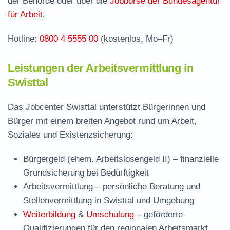
der Behörde oder über die
Jobbörse der Bundesagentur
Häufige Fragen rund ums Jobcenter
für Arbeit
.
Hotline:
0800 4 5555 00
(kostenlos, Mo–Fr)
Leistungen der Arbeitsvermittlung in
Swisttal
Das Jobcenter Swisttal unterstützt Bürgerinnen und
Bürger mit einem breiten Angebot rund um Arbeit,
Soziales und Existenzsicherung:
Bürgergeld (ehem. Arbeitslosengeld II)
– finanzielle
Grundsicherung bei Bedürftigkeit
Arbeitsvermittlung
– persönliche Beratung und
Stellenvermittlung in Swisttal und Umgebung
Weiterbildung
&
Umschulung
– geförderte
Qualifizierungen für den regionalen Arbeitsmarkt