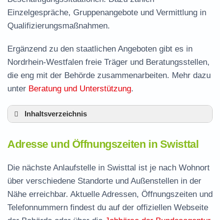
Einzelgespräche, Gruppenangebote und Vermittlung in
Qualifizierungsmaßnahmen.
Ergänzend zu den staatlichen Angeboten gibt es in
Nordrhein-Westfalen freie Träger und Beratungsstellen,
die eng mit der Behörde zusammenarbeiten. Mehr dazu
unter
Beratung und Unterstützung
.
Inhaltsverzeichnis
Adresse und Öffnungszeiten in Swisttal
Adresse und Öffnungszeiten in Swisttal
Leistungen der Arbeitsvermittlung in Swisttal
Termin vereinbaren und Bürgergeld beantragen
Die nächste Anlaufstelle in Swisttal ist je nach Wohnort
über verschiedene Standorte und Außenstellen in der
Jobcenter Rhein-Sieg-Kreis – zuständige
Nähe erreichbar. Aktuelle Adressen, Öffnungszeiten und
Stelle
Telefonnummern findest du auf der offiziellen Webseite
Stellenangebote und Jobbörse in Swisttal