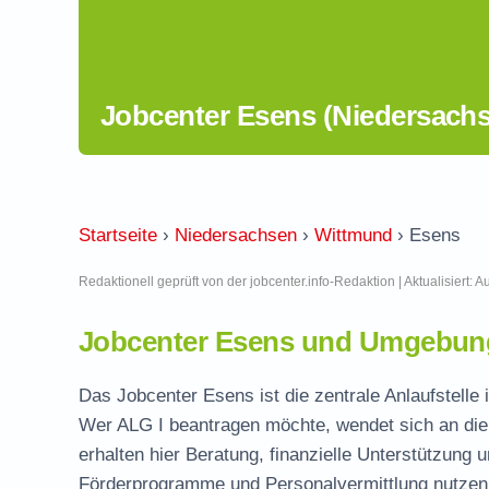
Jobcenter Esens (Niedersach
Startseite
›
Niedersachsen
›
Wittmund
›
Esens
Redaktionell geprüft von der jobcenter.info-Redaktion | Aktualisiert: 
Jobcenter Esens und Umgebung
Das Jobcenter Esens ist die zentrale Anlaufstelle
Wer ALG I beantragen möchte, wendet sich an die
erhalten hier Beratung, finanzielle Unterstützung 
Förderprogramme und Personalvermittlung nutzen