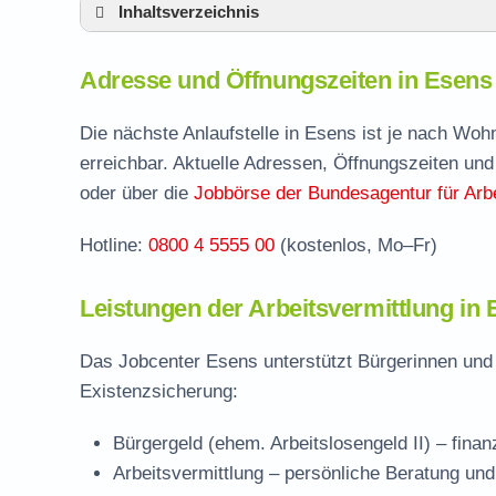
Inhaltsverzeichnis
Adresse und Öffnungszeiten in Esens
Adresse und Öffnungszeiten in Esens
Leistungen der Arbeitsvermittlung in Esens
Termin vereinbaren und Bürgergeld beantr
Die nächste Anlaufstelle in Esens ist je nach Woh
erreichbar. Aktuelle Adressen, Öffnungszeiten und
Jobcenter Wittmund – zuständige Stelle
oder über die
Jobbörse der Bundesagentur für Arbe
Stellenangebote und Jobbörse in Esens
Hotline:
0800 4 5555 00
(kostenlos, Mo–Fr)
Häufige Fragen rund ums Jobcenter
Leistungen der Arbeitsvermittlung in
Das Jobcenter Esens unterstützt Bürgerinnen und 
Existenzsicherung:
Bürgergeld (ehem. Arbeitslosengeld II)
– finan
Arbeitsvermittlung
– persönliche Beratung und