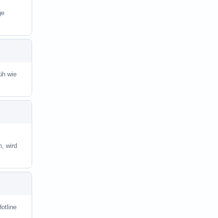
ge
üh wie
, wird
otline