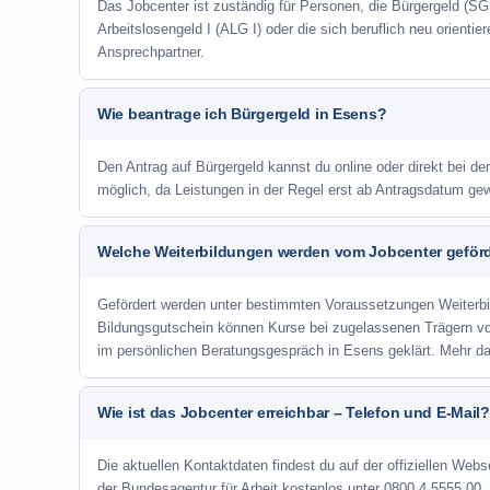
Das Jobcenter ist zuständig für Personen, die Bürgergeld (SGB
Arbeitslosengeld I (ALG I) oder die sich beruflich neu orienti
Ansprechpartner.
Wie beantrage ich Bürgergeld in Esens?
Den Antrag auf Bürgergeld kannst du online oder direkt bei de
möglich, da Leistungen in der Regel erst ab Antragsdatum ge
Welche Weiterbildungen werden vom Jobcenter geför
Gefördert werden unter bestimmten Voraussetzungen Weiterb
Bildungsgutschein können Kurse bei zugelassenen Trägern v
im persönlichen Beratungsgespräch in Esens geklärt. Mehr d
Wie ist das Jobcenter erreichbar – Telefon und E-Mail?
Die aktuellen Kontaktdaten findest du auf der offiziellen Webs
der Bundesagentur für Arbeit kostenlos unter 0800 4 5555 00. 