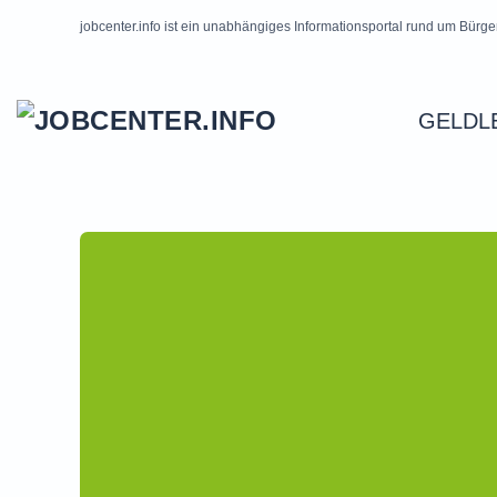
jobcenter.info ist ein unabhängiges Informationsportal rund um Bürge
Skip to main content
GELDL