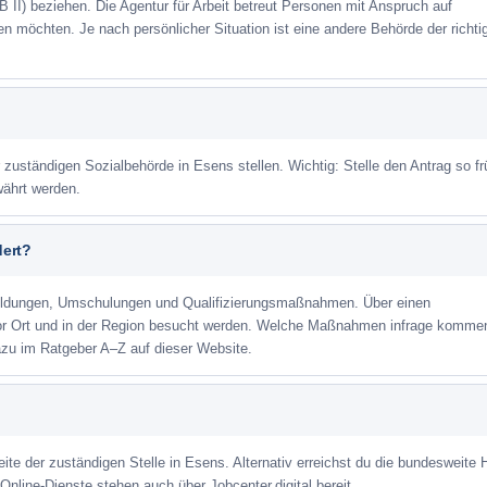
 II) beziehen. Die Agentur für Arbeit betreut Personen mit Anspruch auf
eren möchten. Je nach persönlicher Situation ist eine andere Behörde der richti
r zuständigen Sozialbehörde in Esens stellen. Wichtig: Stelle den Antrag so fr
währt werden.
dert?
ildungen, Umschulungen und Qualifizierungsmaßnahmen. Über einen
or Ort und in der Region besucht werden. Welche Maßnahmen infrage kommen
azu im Ratgeber A–Z auf dieser Website.
eite der zuständigen Stelle in Esens. Alternativ erreichst du die bundesweite H
Online-Dienste stehen auch über Jobcenter.digital bereit.